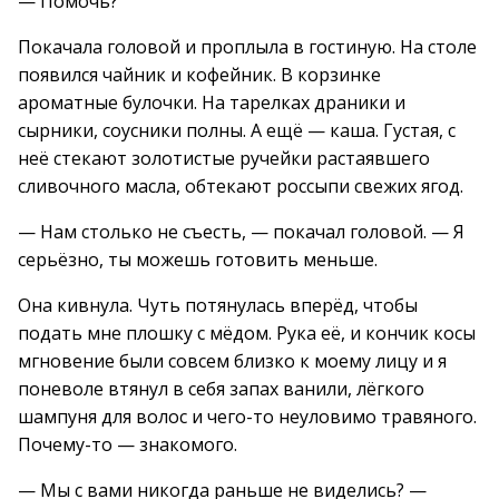
— Помочь?
Покачала головой и проплыла в гостиную. На столе
появился чайник и кофейник. В корзинке
ароматные булочки. На тарелках драники и
сырники, соусники полны. А ещё — каша. Густая, с
неё стекают золотистые ручейки растаявшего
сливочного масла, обтекают россыпи свежих ягод.
— Нам столько не съесть, — покачал головой. — Я
серьёзно, ты можешь готовить меньше.
Она кивнула. Чуть потянулась вперёд, чтобы
подать мне плошку с мёдом. Рука её, и кончик косы
мгновение были совсем близко к моему лицу и я
поневоле втянул в себя запах ванили, лёгкого
шампуня для волос и чего-то неуловимо травяного.
Почему-то — знакомого.
— Мы с вами никогда раньше не виделись? —