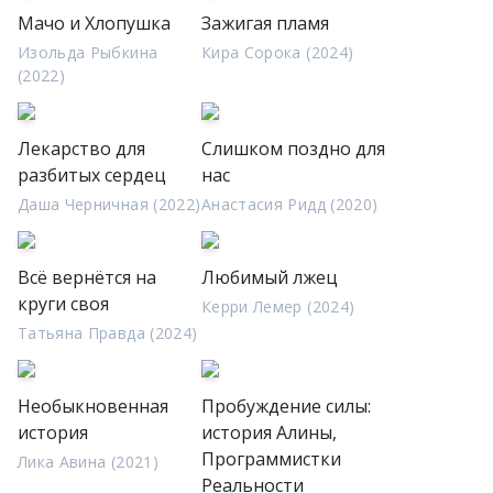
Мачо и Хлопушка
Зажигая пламя
Изольда Рыбкина
Кира Сорока (2024)
(2022)
Лекарство для
Слишком поздно для
разбитых сердец
нас
Даша Черничная (2022)
Анастасия Ридд (2020)
Всё вернётся на
Любимый лжец
круги своя
Керри Лемер (2024)
Татьяна Правда (2024)
Необыкновенная
Пробуждение силы:
история
история Алины,
Программистки
Лика Авина (2021)
Реальности