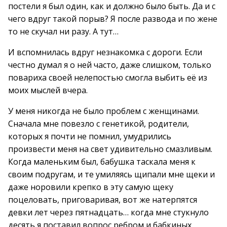
постели я был один, как и должно было быть. Да и с
чего вдруг такой порыв? Я после развода и по жене
то не скучал ни разу. А тут…
И вспомнилась вдруг незнакомка с дороги. Если
честно думал я о ней часто, даже слишком, только
повариха своей нелепостью смогла выбить её из
моих мыслей вчера.
У меня никогда не было проблем с женщинами.
Сначала мне повезло с генетикой, родители,
которых я почти не помнил, умудрились
произвести меня на свет удивительно смазливым.
Когда маленьким был, бабушка таскала меня к
своим подругам, и те умиляясь щипали мне щеки и
даже норовили крепко в эту самую щеку
поцеловать, приговаривая, вот же натерпятся
девки лет через пятнадцать… когда мне стукнуло
десять я поставил вопрос ребром и бабкиных