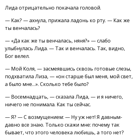
Лида отрицательно покачала головой.
— Как? — ахнула, прижала ладонь ко рту. — Как же
ты венчалась?
— «Да как же ты венчалась, няня?» — слабо
улыбнулась Лида. — Так и венчалась. Так, видно,
Бог велел.
— Мой Коля, — засмеявшись сквозь готовые слезы,
подхватила Лиза, — «он старше был меня, мой свет,
а было мне…». Сколько тебе было?
— Восемнадцать, — сказала Лида, — и я ничего,
ничего не понимала. Как ты сейчас.
— Я? — С возмущением: — Ну уж нет! Я давным-
давно все знаю. Только скажи мне: почему так
бывает, что этого человека любишь, а того нет?