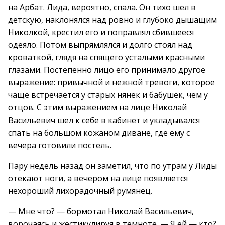
на Арбат. Лида, вероятно, спала. Он тихо шел в
детскую, наклонялся над ровно и глубоко дышащим
Николкой, крестил его и поправлял сбившееся
одеяло. Потом выпрямлялся и долго стоял над
кроваткой, глядя на спящего усталыми красными
глазами. Постепенно лицо его принимало другое
выражение: привычной и нежной тревоги, которое
чаще встречается у старых нянек и бабушек, чем у
отцов. С этим выражением на лице Николай
Васильевич шел к себе в кабинет и укладывался
спать на большом кожаном диване, где ему с
вечера готовили постель.
Пару недель назад он заметил, что по утрам у Лиды
отекают ноги, а вечером на лице появляется
нехороший лихорадочный румянец.
— Мне что? — бормотал Николай Васильевич,
ворочаясь и жестикулируя в темноте. — Я ей — кто?