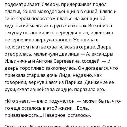
подсматривает. Следом, придерживая подол
платья, сошла молодая женщина в синей шляпе и
сине-сером полосатом платье. За женщиной —
худенький мальчик в русых локонах. Все они на
секунду остановились перед дверью, и девочка
нетерпеливо дернула звонок. Женщина в
полосатом платье схватилась за сердце. Дверь
отворилась, мелькнули два лица — Александры
Ильиничны и Антона Сергеевича, соседей, — и
дверь торопливо захлопнулась. Он догадался, что
приехала старшая дочь Лида, недавно, как
говорили, вернувшаяся из Парижа. Движение ее
руки, схватившейся за сердце, поразило его.
«Кто знает, — вяло подумал он, — может быть, что-
то еще осталось в этой жизни… Боль,
привязанность… Наверное, осталось».
Он открыл буфет и налил себе стакан вина. Сопьюсь