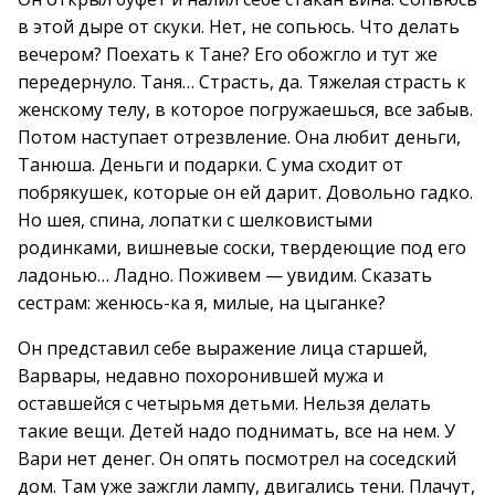
в этой дыре от скуки. Нет, не сопьюсь. Что делать
вечером? Поехать к Тане? Его обожгло и тут же
передернуло. Таня… Страсть, да. Тяжелая страсть к
женскому телу, в которое погружаешься, все забыв.
Потом наступает отрезвление. Она любит деньги,
Танюша. Деньги и подарки. С ума сходит от
побрякушек, которые он ей дарит. Довольно гадко.
Но шея, спина, лопатки с шелковистыми
родинками, вишневые соски, твердеющие под его
ладонью… Ладно. Поживем — увидим. Сказать
сестрам: женюсь-ка я, милые, на цыганке?
Он представил себе выражение лица старшей,
Варвары, недавно похоронившей мужа и
оставшейся с четырьмя детьми. Нельзя делать
такие вещи. Детей надо поднимать, все на нем. У
Вари нет денег. Он опять посмотрел на соседский
дом. Там уже зажгли лампу, двигались тени. Плачут,