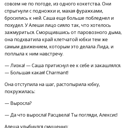
совсем не по погоде, из одного кокетства. Они
спрыгнули с подножки и, махая фуражками,
бросились к ней. Саша еще больше побледнел и
похудел. У Алеши лицо сияло так, что хотелось
зажмуриться. Сморщившись от паровозного дыма,
она подхватила край клетчатой юбки тем же
самым движением, которым это делала Лида, и
поплыла к ним навстречу.
— Лизка! — Саша притиснул ее к себе и закашлялся.
— Большая какая! Charmant!
Она отступила на шаг, растопырила юбку,
покружилась:
— Выросла?
— Да что выросла! Расцвела! Ты погляди, Алексис!
Алеша улыбнулся смущенно: