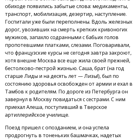
обиходе появились забытые слова: медикаменты,
транспорт, мобилизация, дезертир, наступление.
Госпитали уже были переполнены. Вдоль железных
дорог, увозивших на смерть крепких кривоногих
мужиков, запахло содранными с бабьих голов
пропотевшими платками, слезами. Поговаривали,
что французские курсы не сегодня завтра закроют,
хотя внешне Москва все еще жила своей прежней,
бестолково-пестрой жизнью. Саша, брат (на год
старше Лиды и на десять лет — Лизы!), был по
состоянию здоровья освобожден от армии и ехал в
Тамбов к родителям. По дороге из Петербурга он
завернул в Москву повидаться с сестрами. С ним
приехал Алеша, поступивший в Тверское
артиллерийское училище.
Поезд пришел с опозданием, и она успела
продрогнуть в тоненьких башмачках, надетых