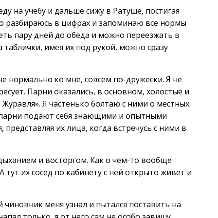
еду на учебу и дальше сижу в Ратуше, постигая
ошо разбираюсь в цифрах и запоминаю все нормы
деть пару дней до обеда и можно переезжать в
а таблички, имея их под рукой, можно сразу
е нормально ко мне, совсем по-дружески. Я не
есует. Парни оказались, в основном, холостые и
и Журавля». Я частенько болтаю с ними о местных
и, парни подают себя знающими и опытными
 представляя их лица, когда встречусь с ними в
дыханием и восторгом. Как о чем-то вообще
тут их сосед по кабинету с ней открыто живет и
й чиновник меня узнал и пытался поставить на
апал только, я от него сам не особо завишу,