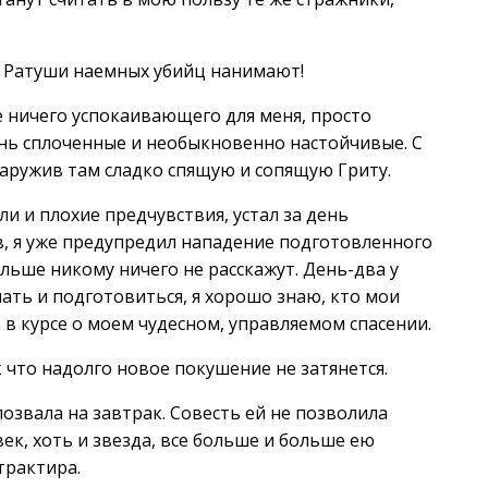
з Ратуши наемных убийц нанимают!
 ничего успокаивающего для меня, просто
ень сплоченные и необыкновенно настойчивые. С
наружив там сладко спящую и сопящую Гриту.
и и плохие предчувствия, устал за день
ов, я уже предупредил нападение подготовленного
льше никому ничего не расскажут. День-два у
мать и подготовиться, я хорошо знаю, кто мои
 в курсе о моем чудесном, управляемом спасении.
к что надолго новое покушение не затянется.
позвала на завтрак. Совесть ей не позволила
ек, хоть и звезда, все больше и больше ею
трактира.