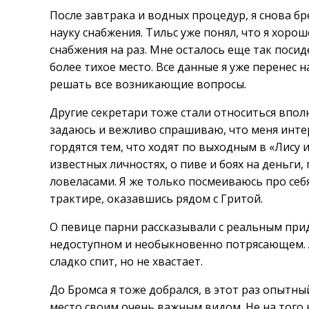
После завтрака и водных процедур, я снова бр
науку снабжения. Тильс уже понял, что я хор
снабжения на раз. Мне осталось еще так поси
более тихое место. Все данные я уже перенес н
решать все возникающие вопросы.
Другие секретари тоже стали относиться вполн
задаюсь и вежливо спрашиваю, что меня интер
гордятся тем, что ходят по выходным в «Лису 
известных личностях, о пиве и боях на деньг
ловеласами. Я же только посмеиваюсь про себя,
трактире, оказавшись рядом с Гритой.
О певице парни рассказывали с реальным при
недоступном и необыкновенно потрясающем. А 
сладко спит, но не хвастает.
До Бромса я тоже добрался, в этот раз опытны
место своим очень важным видом. Не на того н