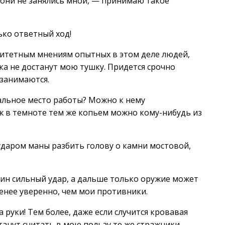
они не занялись мной, — принимаю такое
ько ответный ход!
оритетным мнениям опытных в этом деле людей,
ока не достанут мою тушку. Придется срочно
 занимаются.
альное место работы? Можно к нему
Уж в темноте тем же копьем можно кому-нибудь из
 ударом маны разбить голову о камни мостовой,
дин сильный удар, а дальше только оружие может
енее уверенно, чем мои противники.
 руки! Тем более, даже если случится кровавая
станут считать в мою пользу те же стражники,