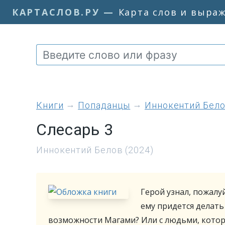
КАРТАСЛОВ.РУ
—
Карта слов и выра
книги
Попаданцы
Иннокентий Бел
Слесарь 3
Иннокентий Белов (2024)
Герой узнал, пожалу
ему придется делать
возможности Магами? Или с людьми, которы