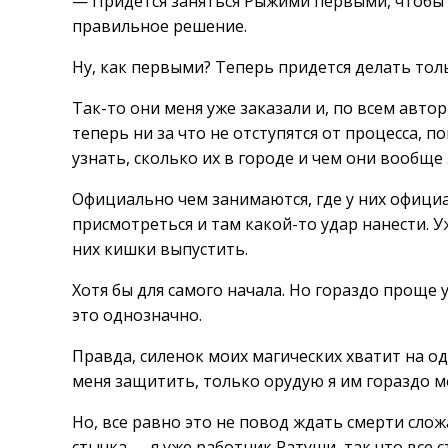
— Придется заняться Рыжими первыми, чтобы 
правильное решение.
Ну, как первыми? Теперь придется делать тол
Так-то они меня уже заказали и, по всем авт
теперь ни за что не отступятся от процесса, п
узнать, сколько их в городе и чем они вообще
Официально чем занимаются, где у них офици
присмотреться и там какой-то удар нанести. 
них кишки выпустить.
Хотя бы для самого начала. Но гораздо проще
это однозначно.
Правда, силенок моих магических хватит на о
меня защитить, только орудую я им гораздо м
Но, все равно это не повод ждать смерти сложа
стычка — я уже работник Ратуши, так что все 