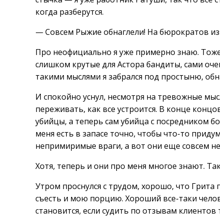
когда разберутся.
— Совсем Рыжие обнаглели! На бюрократов и
Про неофициально я уже примерно знаю. Тоже
слишком крутые для Астора бандиты, сами оч
такими мыслями я забрался под простыню, об
И спокойно уснул, несмотря на тревожные мысл
переживать, как все устроится. В конце конц
убийцы, а теперь сам убийца с посредником бо
меня есть в запасе точно, чтобы что-то приду
непримиримые враги, а вот они еще совсем не
Хотя, теперь и они про меня многое знают. Та
Утром проснулся с трудом, хорошо, что Грита 
съесть и мою порцию. Хороший все-таки челов
становится, если судить по отзывам клиентов 