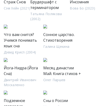
Страж Снов
Брудершафт с
Инсомния
терминатором
Сэм Хейн (2021)
Вова Бо (2023)
Татьяна Полякова
(2002)
Что вам снится?
Сонное царство.
Учимся понимать
Стихотворения
язык сна
Галина Щекина
Дэвид Крисп (2004)
Йога-Нидра (Йога
Месяц династии
Сна)
Май. Книга стихов +
Дмитрий Иванович
Олег Паршев
Москаленко
Подземное
Сны о России