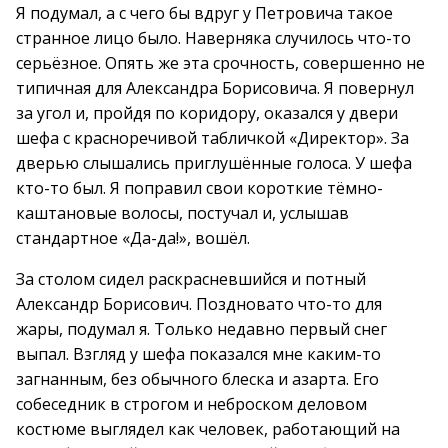
Я подумал, а с чего бы вдруг у Петровича такое
странное лицо было. Наверняка случилось что-то
серьёзное. Опять же эта срочность, совершенно не
типичная для Александра Борисовича. Я повернул
за угол и, пройдя по коридору, оказался у двери
шефа с красноречивой табличкой «Директор». За
дверью слышались приглушённые голоса. У шефа
кто-то был. Я поправил свои короткие тёмно-
каштановые волосы, постучал и, услышав
стандартное «Да-да!», вошёл.
За столом сидел раскрасневшийся и потный
Александр Борисович. Поздновато что-то для
жары, подумал я. Только недавно первый снег
выпал. Взгляд у шефа показался мне каким-то
загнанным, без обычного блеска и азарта. Его
собеседник в строгом и неброском деловом
костюме выглядел как человек, работающий на