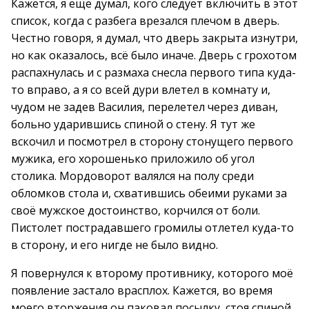
Кажется, я ещё думал, кого следует включить в этот
список, когда с разбега врезался плечом в дверь.
Честно говоря, я думал, что дверь закрыта изнутри,
но как оказалось, всё было иначе. Дверь с грохотом
распахнулась и с размаха снесла первого типа куда-
то вправо, а я со всей дури влетел в комнату и,
чудом не задев Василия, перелетел через диван,
больно ударившись спиной о стену. Я тут же
вскочил и посмотрел в сторону стонущего первого
мужика, его хорошенько приложило об угол
столика. Мордоворот валялся на полу среди
обломков стола и, схватившись обеими руками за
своё мужское достоинство, корчился от боли.
Пистолет пострадавшего громилы отлетел куда-то
в сторону, и его нигде не было видно.
Я повернулся к второму противнику, которого моё
появление застало врасплох. Кажется, во время
моего вторжения он паковал посылку, стоя спиной