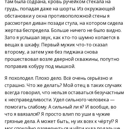
там была содрана, кровь ручейком стекала на
грудь, попадая даже на шорты. Из окружающей
обстановки у окна противоположной стены я
рассмотрел диван позади стула, на котором сидела
жертва беспредела. Больше ничего не было видно.
Зато я услышал звук, как кто-то шумно копается в
вещах в шкафу. Первый мужик что-то сказал
второму, а затем уже без пиджака снова
прошествовал возле дверной скважины, попутно
поправив кобуру под мышкой.
Я похолодел. Плохо дело. Всё очень серьёзно и
страшно. Что же делать? Мой отец в таких случаях
всегда говорил, что нельзя оставаться безучастным
к несправедливости. Удел сильного человека —
помогать слабому. А сильный ли я? И вообще, во
что я ввязался!? Я просто влип по уши в чужие
грязные дела. А может быть, ну их всех к чёрту!? Я
мог спокойно развернуться и уйти куда подальше,