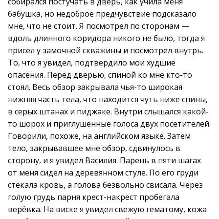
собирался постучать в дверь, как учила меня
бабушка, но недоброе предчувствие подсказало
мне, что не стоит. Я посмотрел по сторонам —
вдоль длинного коридора никого не было, тогда я
присел у замочной скважины и посмотрел внутрь.
То, что я увидел, подтвердило мои худшие
опасения. Перед дверью, спиной ко мне кто-то
стоял. Весь обзор закрывала чья-то широкая
нижняя часть тела, что находится чуть ниже спины,
в серых штанах и пиджаке. Внутри слышался какой-
то шорох и приглушённые голоса двух посетителей.
Говорили, похоже, на английском языке. Затем
тело, закрывавшее мне обзор, сдвинулось в
сторону, и я увидел Василия. Парень в пяти шагах
от меня сидел на деревянном стуле. По его груди
стекала кровь, а голова безвольно свисала. Через
голую грудь парня крест-накрест пробегала
верёвка. На виске я увидел свежую гематому, кожа