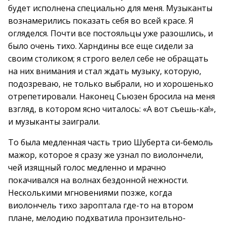
будет исполнена специально для меня. Музыканты
вознамерились показать себя во всей красе. Я
огляделся. Почти все постояльцы уже разошлись, и
было очень тихо. Харндины все еще сидели за
своим столиком; я строго велел себе не обращать
на них внимания и стал ждать музыку, которую,
подозреваю, не только выбрали, но и хорошенько
отрепетировали. Наконец Сьюзен бросила на меня
взгляд, в котором ясно читалось: «А вот съешь-ка!»,
и музыканты заиграли.
То была медленная часть трио Шуберта си-бемоль
мажор, которое я сразу же узнал по виолончели,
чей изящный голос медленно и мрачно
покачивался на волнах бездонной нежности.
Несколькими мгновениями позже, когда
виолончель тихо зароптала где-то на втором
плане, мелодию подхватила пронзительно-