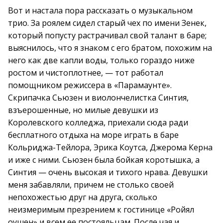
Вот и настала пора рассказать о музыкальном
трио. За роялем сидел старый чех по имени Зенек,
который попусту растрачивал свой талант в баре;
выяснилось, что я знаком с его братом, похожим на
него как две капли воды, только гораздо ниже
ростом и чистоплотнее, — тот работал
помощником режиссера в «Парамаунте».
Скрипачка Сьюзен и виолончелистка Синтия,
взъерошенные, но милые девушки из
Королевского колледжа, приехали сюда ради
бесплатного отдыха на море играть в баре
Кольриджа-Тейлора, Эрика Коутса, Джерома Керна
и иже с ними. Сьюзен была бойкая коротышка, а
Синтия — очень высокая и тихого нрава. Девушки
меня забавляли, причем не столько своей
непохожестью друг на друга, сколько
неизмеримым презрением к гостинице «Ройял
оушен» и всем ее постояльцам. После чая и