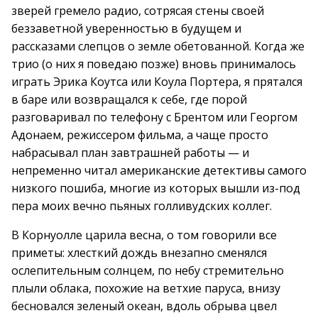
зверей гремело радио, сотрясая стены своей
беззаветной уверенностью в будущем и
рассказами слепцов о земле обетованной. Когда же
трио (о них я поведаю позже) вновь принималось
играть Эрика Коутса или Коула Портера, я прятался
в баре или возвращался к себе, где порой
разговаривал по телефону с Брентом или Георгом
Адонаем, режиссером фильма, а чаще просто
набрасывал план завтрашней работы — и
непременно читал американские детективы самого
низкого пошиба, многие из которых вышли из-под
пера моих вечно пьяных голливудских коллег.
В Корнуолле царила весна, о том говорили все
приметы: хлесткий дождь внезапно сменялся
ослепительным солнцем, по небу стремительно
плыли облака, похожие на ветхие паруса, внизу
бесновался зеленый океан, вдоль обрыва цвел