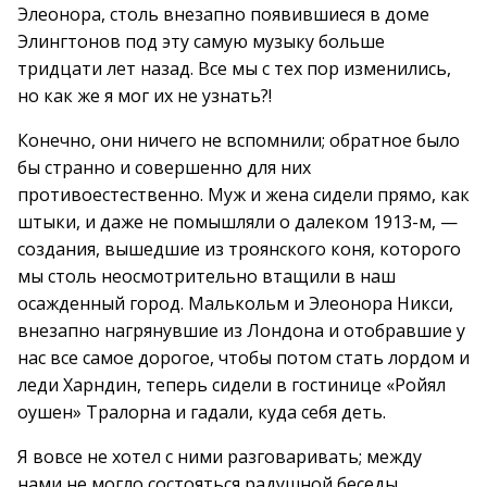
Элеонора, столь внезапно появившиеся в доме
Элингтонов под эту самую музыку больше
тридцати лет назад. Все мы с тех пор изменились,
но как же я мог их не узнать?!
Конечно, они ничего не вспомнили; обратное было
бы странно и совершенно для них
противоестественно. Муж и жена сидели прямо, как
штыки, и даже не помышляли о далеком 1913-м, —
создания, вышедшие из троянского коня, которого
мы столь неосмотрительно втащили в наш
осажденный город. Малькольм и Элеонора Никси,
внезапно нагрянувшие из Лондона и отобравшие у
нас все самое дорогое, чтобы потом стать лордом и
леди Харндин, теперь сидели в гостинице «Ройял
оушен» Тралорна и гадали, куда себя деть.
Я вовсе не хотел с ними разговаривать; между
нами не могло состояться радушной беседы.