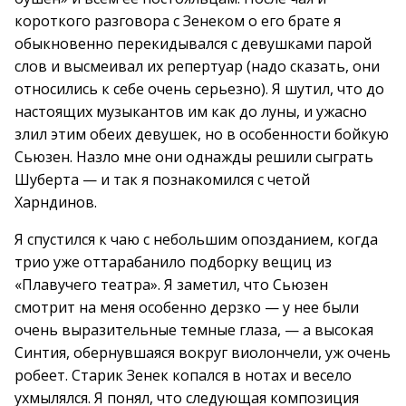
короткого разговора с Зенеком о его брате я
обыкновенно перекидывался с девушками парой
слов и высмеивал их репертуар (надо сказать, они
относились к себе очень серьезно). Я шутил, что до
настоящих музыкантов им как до луны, и ужасно
злил этим обеих девушек, но в особенности бойкую
Сьюзен. Назло мне они однажды решили сыграть
Шуберта — и так я познакомился с четой
Харндинов.
Я спустился к чаю с небольшим опозданием, когда
трио уже оттарабанило подборку вещиц из
«Плавучего театра». Я заметил, что Сьюзен
смотрит на меня особенно дерзко — у нее были
очень выразительные темные глаза, — а высокая
Синтия, обернувшаяся вокруг виолончели, уж очень
робеет. Старик Зенек копался в нотах и весело
ухмылялся. Я понял, что следующая композиция