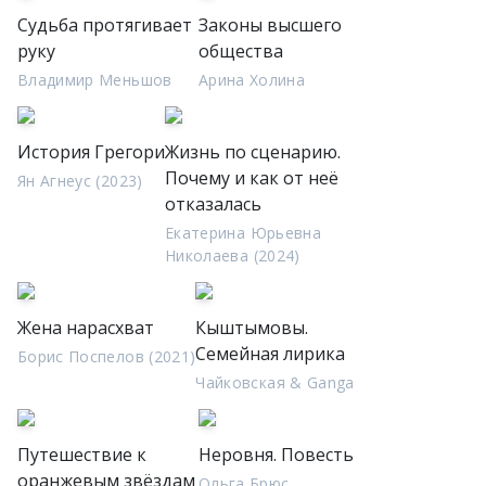
Судьба протягивает
Законы высшего
руку
общества
Владимир Меньшов
Арина Холина
История Грегори
Жизнь по сценарию.
Почему и как от неё
Ян Агнеус (2023)
отказалась
Екатерина Юрьевна
Николаева (2024)
Жена нарасхват
Кыштымовы.
Семейная лирика
Борис Поспелов (2021)
Чайковская & Ganga
Путешествие к
Неровня. Повесть
оранжевым звёздам
Ольга Брюс