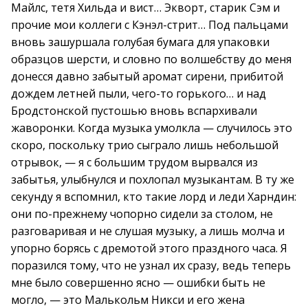
Майлс, тетя Хильда и вист… Экворт, старик Сэм и
прочие мои коллеги с Кэнэл-стрит… Под пальцами
вновь зашуршала голубая бумага для упаковки
образцов шерсти, и словно по волшебству до меня
донесся давно забытый аромат сирени, прибитой
дождем летней пыли, чего-то горького… и над
Бродстонской пустошью вновь вспархивали
жаворонки. Когда музыка умолкла — случилось это
скоро, поскольку трио сыграло лишь небольшой
отрывок, — я с большим трудом вырвался из
забытья, улыбнулся и похлопал музыкантам. В ту же
секунду я вспомнил, кто такие лорд и леди Харндин:
они по-прежнему чопорно сидели за столом, не
разговаривая и не слушая музыку, а лишь молча и
упорно борясь с дремотой этого праздного часа. Я
поразился тому, что не узнал их сразу, ведь теперь
мне было совершенно ясно — ошибки быть не
могло, — это Малькольм Никси и его жена