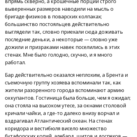
впрямь скверно, а крошечные порции строго
выверенных размеров наводили на мысль о
бригаде физиков в поварских колпаках;
большинство постояльцев действительно
выглядели так, словно приехали сюда доживать
последние деньки, а некоторые — словно уже
дожили и призраками навек поселились в этих
стенах. Мне было голодно, скучно, и я много
работал.
Бар действительно оказался неплохим, а Брента и
съемочную группу хозяева вспоминали так, как
жители разоренного города вспоминают армию
оккупантов. Гостиница была больше, чем я ожидал;
она стояла на высоком утесе, за окнами столовой
кричали чайки, а где-то далеко внизу ворчал и
вздрагивал Атлантический океан. На стенах
коридора и вестибюля висело множество
бутафорских копий, алебард, щитов и доспехов —