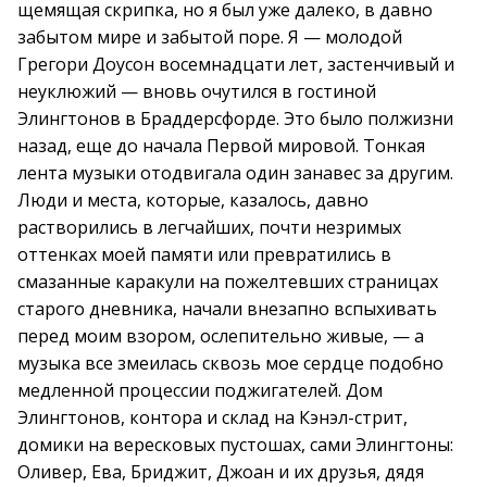
щемящая скрипка, но я был уже далеко, в давно
забытом мире и забытой поре. Я — молодой
Грегори Доусон восемнадцати лет, застенчивый и
неуклюжий — вновь очутился в гостиной
Элингтонов в Браддерсфорде. Это было полжизни
назад, еще до начала Первой мировой. Тонкая
лента музыки отодвигала один занавес за другим.
Люди и места, которые, казалось, давно
растворились в легчайших, почти незримых
оттенках моей памяти или превратились в
смазанные каракули на пожелтевших страницах
старого дневника, начали внезапно вспыхивать
перед моим взором, ослепительно живые, — а
музыка все змеилась сквозь мое сердце подобно
медленной процессии поджигателей. Дом
Элингтонов, контора и склад на Кэнэл-стрит,
домики на вересковых пустошах, сами Элингтоны:
Оливер, Ева, Бриджит, Джоан и их друзья, дядя