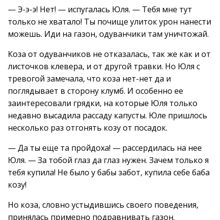
— Э-э-э! Нет! — испугалась Юля. — Тебя мне тут
только не хватало! Ты почище улиток урон нанести
можешь. Иди на газон, одуванчики там уничтожай.
Коза от одуванчиков не отказалась, так же как и от
листочков клевера, и от другой травки. Но Юля с
тревогой замечала, что коза нет-нет да и
поглядывает в сторону клумб. И особенно ее
заинтересовали грядки, на которые Юля только
недавно высадила рассаду капусты. Юле пришлось
несколько раз отгонять козу от посадок.
— Да ты еще та пройдоха! — рассердилась на нее
Юля. — За тобой глаз да глаз нужен. Зачем только я
тебя купила! Не было у бабы забот, купила себе баба
козу!
Но коза, словно устыдившись своего поведения,
принялась примерно подравнивать газон.