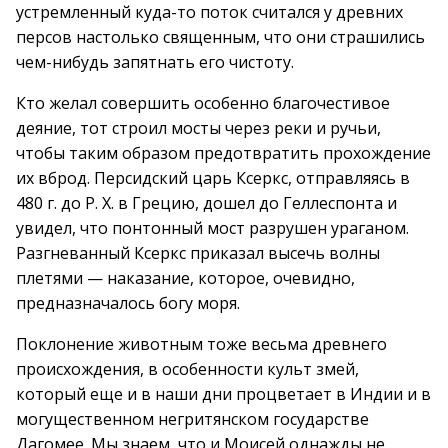
устремленный куда-то поток считался у древних
персов настолько священным, что они страшились
чем-нибудь запятнать его чистоту.
Кто желал совершить особенно благочестивое
деяние, тот строил мосты через реки и ручьи,
чтобы таким образом предотвратить прохождение
их вброд. Персидский царь Ксеркс, отправляясь в
480 г. до Р. Х. в Грецию, дошел до Геллеспонта и
увидел, что понтонный мост разрушен ураганом.
Разгневанный Ксеркс приказал высечь волны
плетями — наказание, которое, очевидно,
предназначалось богу моря.
Поклонение животным тоже весьма древнего
происхождения, в особенности культ змей,
который еще и в наши дни процветает в Индии и в
могущественном негритянском государстве
Дагомее. Мы знаем, что и Моисей однажды не