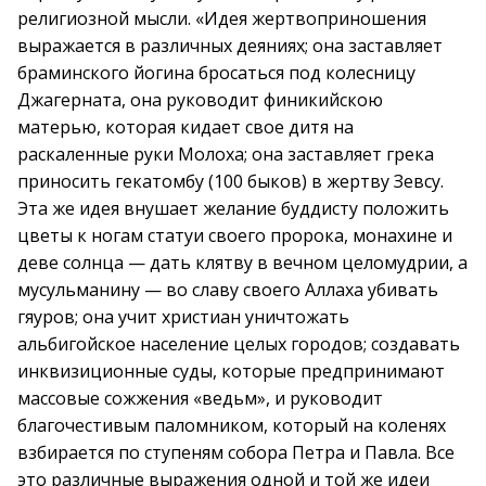
религиозной мысли. «Идея жертвоприношения
выражается в различных деяниях; она заставляет
браминского йогина бросаться под колесницу
Джагерната, она руководит финикийскою
матерью, которая кидает свое дитя на
раскаленные руки Молоха; она заставляет грека
приносить гекатомбу (100 быков) в жертву Зевсу.
Эта же идея внушает желание буддисту положить
цветы к ногам статуи своего пророка, монахине и
деве солнца — дать клятву в вечном целомудрии, а
мусульманину — во славу своего Аллаха убивать
гяуров; она учит христиан уничтожать
альбигойское население целых городов; создавать
инквизиционные суды, которые предпринимают
массовые сожжения «ведьм», и руководит
благочестивым паломником, который на коленях
взбирается по ступеням собора Петра и Павла. Все
это различные выражения одной и той же идеи