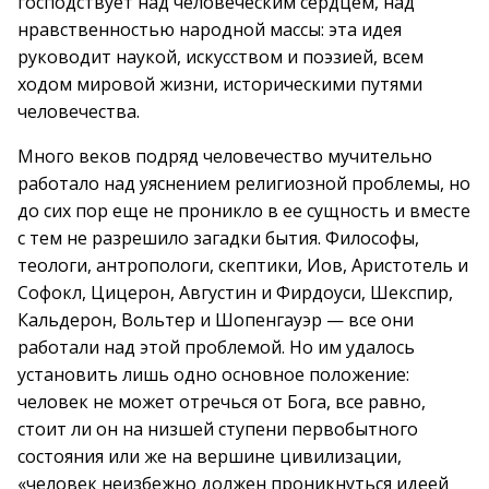
господствует над человеческим сердцем, над
нравственностью народной массы: эта идея
руководит наукой, искусством и поэзией, всем
ходом мировой жизни, историческими путями
человечества.
Много веков подряд человечество мучительно
работало над уяснением религиозной проблемы, но
до сих пор еще не проникло в ее сущность и вместе
с тем не разрешило загадки бытия. Философы,
теологи, антропологи, скептики, Иов, Аристотель и
Софокл, Цицерон, Августин и Фирдоуси, Шекспир,
Кальдерон, Вольтер и Шопенгауэр — все они
работали над этой проблемой. Но им удалось
установить лишь одно основное положение:
человек не может отречься от Бога, все равно,
стоит ли он на низшей ступени первобытного
состояния или же на вершине цивилизации,
«человек неизбежно должен проникнуться идеей