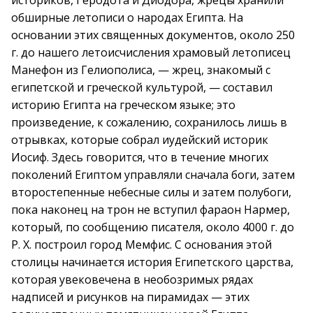
историков, Геродота и Диодора, жрецы хранили
обширные летописи о народах Египта. На
основании этих священных документов, около 250
г. до нашего летоисчисления храмовый летописец
Манефон из Гелиополиса, — жрец, знакомый с
египетской и греческой культурой, — составил
историю Египта на греческом языке; это
произведение, к сожалению, сохранилось лишь в
отрывках, которые собрал иудейский историк
Иосиф. Здесь говорится, что в течение многих
поколений Египтом управляли сначала боги, затем
второстепенные небесные силы и затем полубоги,
пока наконец на трон не вступил фараон Нармер,
который, по сообщению писателя, около 4000 г. до
Р. X. построил город Мемфис. С основания этой
столицы начинается история Египетского царства,
которая увековечена в необозримых рядах
надписей и рисунков на пирамидах — этих