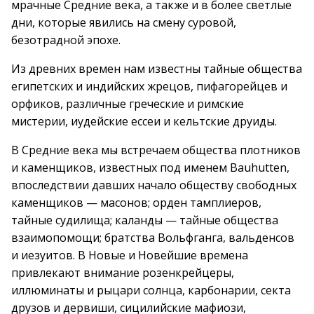
мрачные Средние века, а также и в более светлые
дни, которые явились на смену суровой,
безотрадной эпохе.
Из древних времен нам известны тайные общества
египетских и индийских жрецов, пифагорейцев и
орфиков, различные греческие и римские
мистерии, иудейские ессеи и кельтские друиды.
В Средние века мы встречаем общества плотников
и каменщиков, известных под именем Bauhutten,
впоследствии давших начало обществу свободных
каменщиков — масонов; орден тамплиеров,
тайные судилища; каланды — тайные общества
взаимопомощи; братства Вольфганга, вальденсов
и иезуитов. В Новые и Новейшие времена
привлекают внимание розенкрейцеры,
иллюминаты и рыцари солнца, карбонарии, секта
друзов и дервиши, сицилийские мафиози,