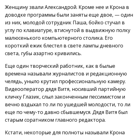
Женщину звали Александрой. Кроме нее и Крона в
доводке программы были заняты еще двое, — один
из них, молодой сотрудник Паша, бойко стучал в
углу по клавиатуре, втиснутой в выдвижную полку
малюсенького компьютерного столика. Его
короткий ежик блестел в свете лампы дневного
света, губы азартно кривились.
Еще один творческий работник, как в былые
времена называли журналистов и редакционную
челядь, уныло крутил профессиональную камеру.
Видеооператор дядя Витя, носивший партийную
кличку Глазик, слыл законченным пессимистом и
вечно вздыхал то ли по ушедшей молодости, то ли
еще по чему-то давно сбывшемуся. Дядя Витя был
старым соратником главного редактора.
Кстати, некоторые для полноты называли Крона