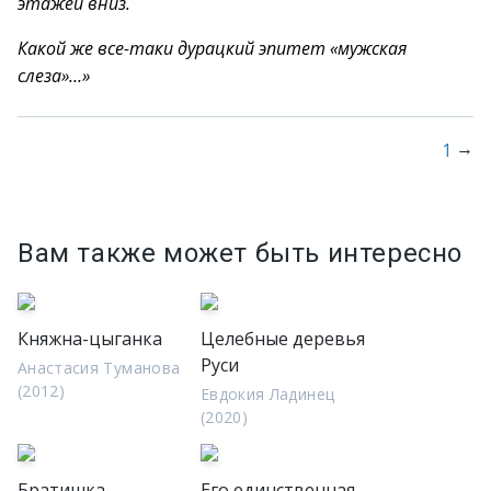
этажей вниз.
Какой же все-таки дурацкий эпитет «мужская
слеза»…»
→
1
Вам также может быть интересно
Княжна-цыганка
Целебные деревья
Руси
Анастасия Туманова
(2012)
Евдокия Ладинец
(2020)
Братишка
Его единственная