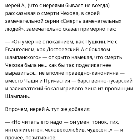
иерей А., (что с иереями бывает не всегда)
рассказывая о смерти Чехова, в своей
замечательной серии «Смерть замечательных
людей», замечательно сказал примерно так:
— «Он умер не с покаянием, как Пушкин. Не с
Евангелием, как Достоевский. А с бокалом
шампанского» — открыто намекая, что смерть
Чехова была не… как бы так поделикатнее
выразиться… не вполне праведно-канонична —
вместо Чаши и Причастия — барственно-гусарский
и залихватский бокал игривого вина из провинции
Шампань.
Впрочем, иерей А. тут же добавил:
— «Но читать его надо — он умён, тонок, тих,
интеллигентен, человеколюбив, чудесен…» — и
прочее, позитивное.