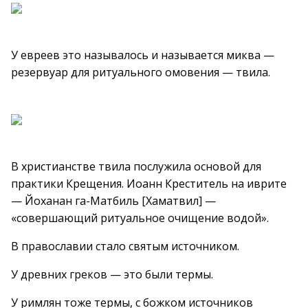
У евреев это называлось и называется миква —
резервуар для ритуального омовения — твила.
В христианстве твила послужила основой для
практики Крещения. Иоанн Креститель на иврите
— Йоханан га-Матбиль [Хаматвил] —
«совершающий ритуальное очищение водой».
В православии стало святым источником.
У древних греков — это были термы.
У римлян тоже термы, с божком источников