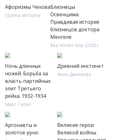
Афоризмы Чехова
Близнецы
Освенцима.
Группа авторов
Правдивая история
близнецов доктора
Менгеле
Ева Мозес Кор (2025)
Ночь длинных
Древний инстинкт
ножей. Борьба за
Анна Данилова
власть партийных
элит Третьего
рейха. 1932-1934
Макс Галло
Аргонавты и
Великие герои
золотое руно
Великой войны.