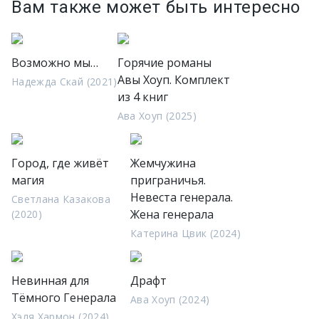
Вам также может быть интересно
Возможно мы…
Горячие романы
Авы Хоуп. Комплект
Надежда Скай (2021)
из 4 книг
Ава Хоуп (2025)
Город, где живёт
Жемчужина
магия
приграничья.
Невеста генерала.
Светлана Казакова
Жена генерала
(2020)
Катерина Цвик (2024)
Невинная для
Драфт
Тёмного Генерала
Ава Хоуп (2024)
Хэля Хармон (2024)