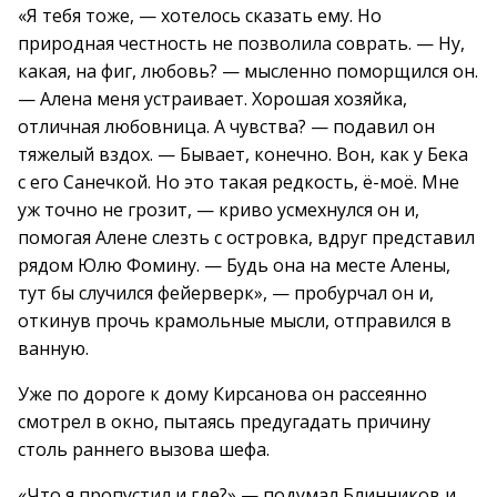
«Я тебя тоже, — хотелось сказать ему. Но
природная честность не позволила соврать. — Ну,
какая, на фиг, любовь? — мысленно поморщился он.
— Алена меня устраивает. Хорошая хозяйка,
отличная любовница. А чувства? — подавил он
тяжелый вздох. — Бывает, конечно. Вон, как у Бека
с его Санечкой. Но это такая редкость, ё-моё. Мне
уж точно не грозит, — криво усмехнулся он и,
помогая Алене слезть с островка, вдруг представил
рядом Юлю Фомину. — Будь она на месте Алены,
тут бы случился фейерверк», — пробурчал он и,
откинув прочь крамольные мысли, отправился в
ванную.
Уже по дороге к дому Кирсанова он рассеянно
смотрел в окно, пытаясь предугадать причину
столь раннего вызова шефа.
«Что я пропустил и где?» — подумал Блинников и