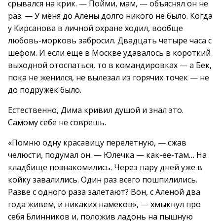
срывался на крик. — Пойми, мам, — объяснял он не
раз. — У меня до Алены долго никого не было. Когда
у Кирсанова в личной охране ходил, вообще
любовь-морковь забросил. Двадцать четыре часа с
шефом. И если еще в Москве удавалось в короткий
выходной отоспаться, то в командировках — а Бек,
пока не женился, не вылезал из горячих точек — не
до подружек было.
Естественно, Дима кривил душой и знал это.
Самому себе не соврешь.
«Помню одну красавицу перелетную, — сжав
челюсти, подумал он. — Юлечка — как-ее-там… На
кладбище познакомились. Через пару дней уже в
койку завалились. Один раз всего пошпилились.
Разве с одного раза залетают? Вон, с Аленой два
года живем, и никаких намеков», — хмыкнул про
себя Блинников и, положив ладонь на пышную