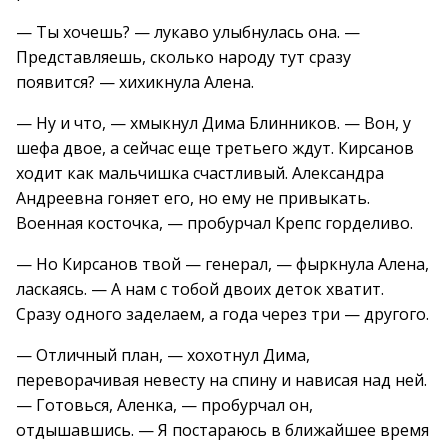
— Ты хочешь? — лукаво улыбнулась она. —
Представляешь, сколько народу тут сразу
появится? — хихикнула Алена.
— Ну и что, — хмыкнул Дима Блинников. — Вон, у
шефа двое, а сейчас еще третьего ждут. Кирсанов
ходит как мальчишка счастливый. Александра
Андреевна гоняет его, но ему не привыкать.
Военная косточка, — пробурчал Крепс горделиво.
— Но Кирсанов твой — генерал, — фыркнула Алена,
ласкаясь. — А нам с тобой двоих деток хватит.
Сразу одного заделаем, а года через три — другого.
— Отличный план, — хохотнул Дима,
переворачивая невесту на спину и нависая над ней.
— Готовься, Аленка, — пробурчал он,
отдышавшись. — Я постараюсь в ближайшее время