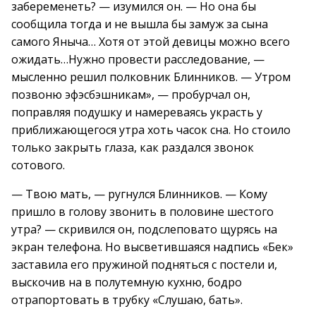
забеременеть? — изумился он. — Но она бы
сообщила тогда и не вышла бы замуж за сына
самого Яныча… Хотя от этой девицы можно всего
ожидать…Нужно провести расследование, —
мысленно решил полковник Блинников. — Утром
позвоню эфэсбэшникам», — пробурчал он,
поправляя подушку и намереваясь украсть у
приближающегося утра хоть часок сна. Но стоило
только закрыть глаза, как раздался звонок
сотового.
— Твою мать, — ругнулся Блинников. — Кому
пришло в голову звонить в половине шестого
утра? — скривился он, подслеповато щурясь на
экран телефона. Но высветившаяся надпись «Бек»
заставила его пружиной подняться с постели и,
выскочив на в полутемную кухню, бодро
отрапортовать в трубку «Слушаю, бать».