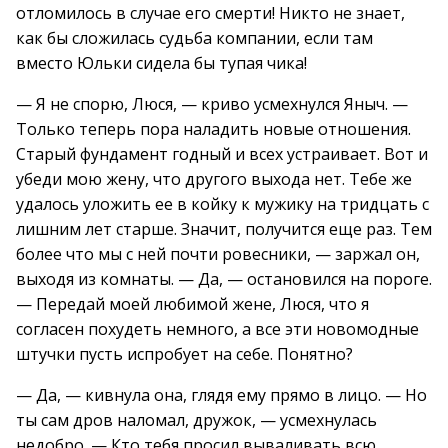
отломилось в случае его смерти! Никто не знает,
как бы сложилась судьба компании, если там
вместо Юльки сидела бы тупая чика!
— Я не спорю, Люся, — криво усмехнулся Яныч. —
Только теперь пора наладить новые отношения.
Старый фундамент годный и всех устраивает. Вот и
убеди мою жену, что другого выхода нет. Тебе же
удалось уложить ее в койку к мужику на тридцать с
лишним лет старше. Значит, получится еще раз. Тем
более что мы с ней почти ровесники, — заржал он,
выходя из комнаты. — Да, — остановился на пороге.
— Передай моей любимой жене, Люся, что я
согласен похудеть немного, а все эти новомодные
штучки пусть испробует на себе. Понятно?
— Да, — кивнула она, глядя ему прямо в лицо. — Но
ты сам дров наломал, дружок, — усмехнулась
недобро. — Кто тебя просил вываливать всю