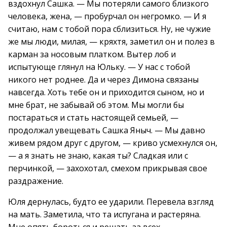
вздохнул Сашка. — Мы потеряли самого близкого
человека, жена, — пробурчал он негромко. — И я
считаю, нам с тобой пора сблизиться. Ну, не чужие
же мы люди, милая, — кряхтя, заметил он и полез в
карман за носовым платком. Вытер лоб и
испытующе глянул на Юльку. — У нас с тобой
никого нет роднее. Да и через Димона связаны
навсегда. Хоть тебе он и приходится сыном, но и
мне брат, не забывай об этом. Мы могли бы
постараться и стать настоящей семьей, —
продолжал увещевать Сашка Яныч. — Мы давно
живем рядом друг с другом, — криво усмехнулся он,
— а я знать не знаю, какая ты? Сладкая или с
перчинкой, — захохотал, смехом прикрывая свое
раздражение.
Юля дернулась, будто ее ударили. Перевела взгляд
на мать. Заметила, что та испугана и растеряна.