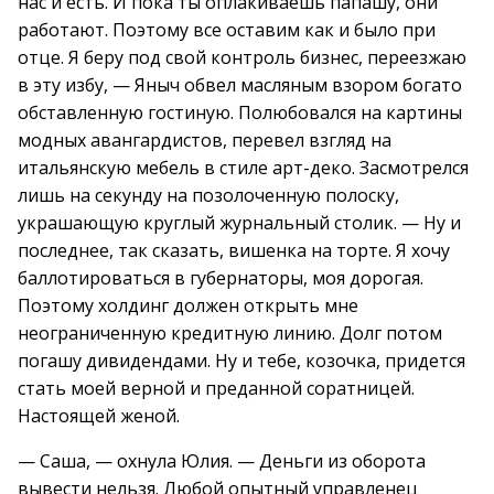
нас и есть. И пока ты оплакиваешь папашу, они
работают. Поэтому все оставим как и было при
отце. Я беру под свой контроль бизнес, переезжаю
в эту избу, — Яныч обвел масляным взором богато
обставленную гостиную. Полюбовался на картины
модных авангардистов, перевел взгляд на
итальянскую мебель в стиле арт-деко. Засмотрелся
лишь на секунду на позолоченную полоску,
украшающую круглый журнальный столик. — Ну и
последнее, так сказать, вишенка на торте. Я хочу
баллотироваться в губернаторы, моя дорогая.
Поэтому холдинг должен открыть мне
неограниченную кредитную линию. Долг потом
погашу дивидендами. Ну и тебе, козочка, придется
стать моей верной и преданной соратницей.
Настоящей женой.
— Саша, — охнула Юлия. — Деньги из оборота
вывести нельзя. Любой опытный управленец