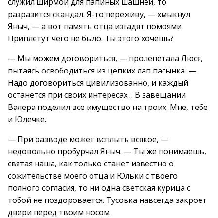
служил ширмой для папиных шашней, то
разразится скандал. Я-то переживу, — хмыкнул
Яныч, — а вот память отца изгадят помоями.
Приплетут чего не было. Ты этого хочешь?
— Мы можем договориться, — пролепетала Люся,
пытаясь освободиться из цепких лап пасынка. —
Надо договориться цивилизованно, и каждый
останется при своих интересах… В завещании
Валера поделил все имущество на троих. Мне, тебе
и Юлечке.
— При разводе может всплыть всякое, —
недовольно пробурчал Яныч. — Ты же понимаешь,
святая наша, как только станет известно о
сожительстве моего отца и Юльки с твоего
полного согласия, то ни одна светская курица с
тобой не поздоровается. Тусовка навсегда закроет
двери перед твоим носом.