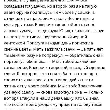
пресекла глупые размышления Юля. — Все
складывается удачно, но второй раз я на такую
авантюру не подпишусь. Тем более у Сашки, в
отличие от отца, харизмы ноль. Воспитания и
культуры тоже. Валерочка дорогой хоть слово
держать умел, — вздохнула Юлия, печально глянув
на портрет отчима, перевязанный черной
ленточкой. Прислуга каждый день приносила
свежие цветы. Мать зажигала свечи. — За пять лет
ты меня ни разу не попрекнул, — обратилась она к
портрету любовника. — Мы с тобой заключили
соглашение, Валерочка дорогой, и каждый сдержал
слово. Я покорно легла под тебя, а ты от щедрот
своих отсыпал триста тонн евро, дабы спасти
жизнь отцу моего ребенка. Мы с тобой заключили
удачную сделку, — снова вздохнула она. — Только
вот зря втянули в наши дела Сашку. Кто бы знал,
что после твоего ухода ему придет в голову такая