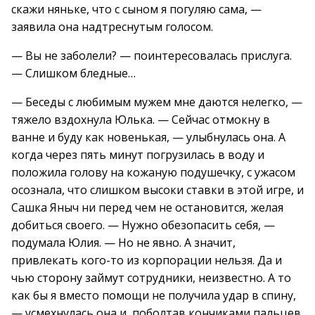
скажи няньке, что с сыном я погуляю сама, —
заявила она надтреснутым голосом.
— Вы не заболели? — поинтересовалась прислуга.
— Слишком бледные…
— Беседы с любимым мужем мне даются нелегко, —
тяжело вздохнула Юлька. — Сейчас отмокну в
ванне и буду как новенькая, — улыбнулась она. А
когда через пять минут погрузилась в воду и
положила голову на кожаную подушечку, с ужасом
осознала, что слишком высоки ставки в этой игре, и
Сашка Яныч ни перед чем не остановится, желая
добиться своего. — Нужно обезопасить себя, —
подумала Юлия. — Но не явно. А значит,
привлекать кого-то из корпорации нельзя. Да и
чью сторону займут сотрудники, неизвестно. А то
как бы я вместо помощи не получила удар в спину,
— усмехнулась она и, поболтав кончиками пальцев