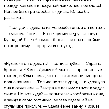
правду! Как слон в посудной лавке, честное слово!
Наплел бы с три короба, глядишь, Юлька бы
растаяла…
— Твоя дочь сделана из железобетона, а он не тает,
— хмыкнул Яныч. — Но не зря меня друзья зовут
Кувалдой. Я ее обломаю, Люся, если она не поймет
по-хорошему, — прорычал он, уходя…
«Нужно что-то делать! — вопила чуйка. — Удрать,
бросив все! Взять Димку и бежать, — пронеслось в
голове, и Юля поняла, что ее затапливает мощная
волна паники. — Только не этот урод, — выдохнула
она в отчаянии. — Завтра же возьму отпуск и уеду с
сыном. Но вот куда? — попыталась сообразить она,
а зайдя в свою гостиную, велела сидевшей на
стульчике прислуге. — Сделай мне ванну, Лиза. И