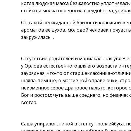
когда людская масса безжалостно уплотнялас
стойко и молча переносила неудобства, упирая
От такой неожиданной близости красивой же
ароматов её духов, молодой человек почувст
закружилась…
Отсутствие родителей и маниакальная увлеч
у Орлова естественного для его возраста инте
заурядная, что-то от старшеклассника-отличн
шляпа, тёмные, в массивной оправе очки, стр
неизменное серое драповое пальто, которое о
Бог и ростом: чуть выше среднего, но физическ
всегда.
Саша упирался спиной в стенку троллейбуса, 