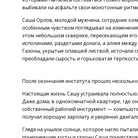
выбивали на асфальте свои монотонные ритм
Саша Орлов, молодой мужчина, сотрудник ком
особенным чувством поглядывал на изменения
этом небольшом скверике, пересекающим его 
исполинами, раздетыми донага, а аллея между
Газоны, укрытые опавшей листвой, источали 
преобладали сырость и горьковатая терпкость
После окончания института прошло несколько
Настоящая жизнь Сашу устраивала полностью. Е
Даже дома, в однокомнатной квартире, где он
собственный рабочий инструмент — компьютер
получал хорошую зарплату и уверенно двигалс
Глядя на унылое солнце, которое нагло пытал
почерневшие кусты и газоны Саша почувствов