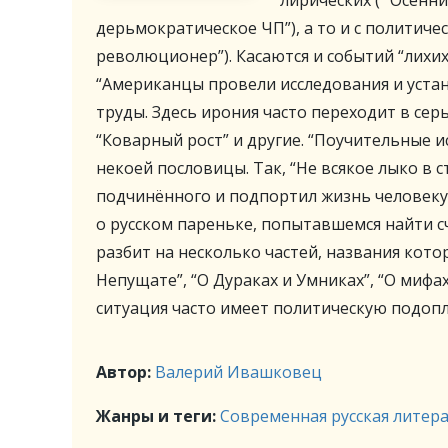
лирических ( “Осенни
дерьмократическое ЧП”), а то и с политиче
революционер”). Касаются и событий “лихих 
“Американцы провели исследования и уста
труды. Здесь ирония часто переходит в сер
“Коварный рост” и другие. “Поучительные 
некоей пословицы. Так, “Не всякое лыко в 
подчинённого и подпортил жизнь человеку.
о русском пареньке, попытавшемся найти с
разбит на несколько частей, названия котор
Непущате”, “О Дураках и Умниках”, “О мифа
ситуация часто имеет политическую подопл
Автор:
Валерий Ивашковец
Жанры и теги:
Современная русская литер