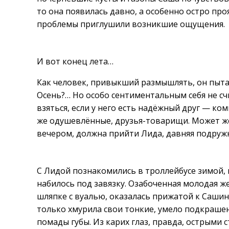
то она появилась давно, а особенно остро проя
проблемы приглушили возникшие ощущения.
И вот конец лета…
Как человек, привыкший размышлять, он пытал
Осень?… Но особо сентиментальным себя не сч
взяться, если у него есть надёжный друг — ко
же одушевлённые, друзья-товарищи. Может же
вечером, должна прийти Лида, давняя подруж
С Лидой познакомились в троллейбусе зимой, н
набилось под завязку. Озабоченная молодая ж
шляпке с вуалью, оказалась прижатой к Сашин
только хмурила свои тонкие, умело подкраше
помады губы. Из карих глаз, правда, острыми