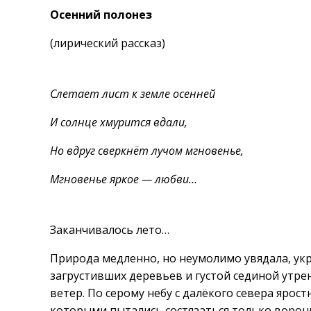
Осенний полонез
(лирический рассказ)
Слетает лист к земле осенней
И солнце хмурится вдали,
Но вдруг сверкнёт лучом мгновенье,
Мгновенье яркое — любви…
Заканчивалось лето…
Природа медленно, но неумолимо увядала, ук
загрустивших деревьев и густой сединой утр
ветер. По серому небу с далёкого севера ярост
которыми пытались состязаться только воронь