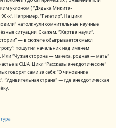
й полонез”) до сатирических (“Знамение или
ским уклоном ( “Дядька Микита-
90-х”. Например, “Рэкетир”. На цикл
новили” натолкнули сомнительные научные
ьёзные ситуации. Скажем, “Жертва науки”,
истории” — в сюжете обыгрывается смысл
строку”: пошутил начальник над именем
 Или “Чужая сторона — мачеха, родная — мать”
частье в США. Цикл “Рассказы анекдотические”
ых говорят сами за себя: “О чиновнике
х”, “Удивительная страна” — где анекдотическая
ёку.
атура