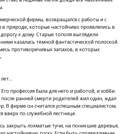
ы.
мерческой фирмы, возвращался с работы и с
 в природе, которые настойчиво проявлялись в
дорогу к дому. Старые тополя выглядели
 ними казалась тёмной фантастической полоской.
смесь противоречивых запахов, в которых
.
 лет…
го профессия была для него и работой, и хобби.
 после ранней смерти родителей жил один, ждал
. В фирме он считался успешным специалистом,
я вверх по служебной лестнице.
ись закрыть лохматые тучи, на поникшие деревья,
ал настойчивую тоску. Если быть справедливым,