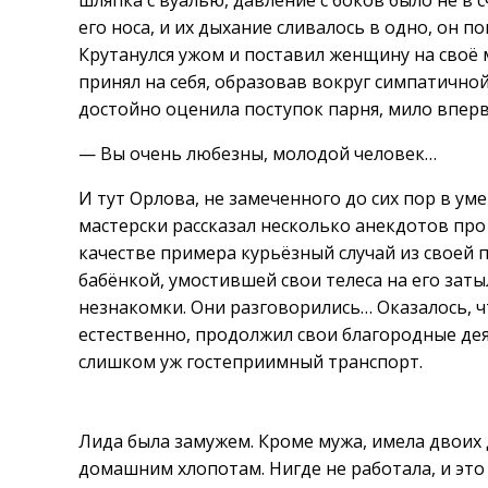
шляпка с вуалью, давление с боков было не в с
его носа, и их дыхание сливалось в одно, он
Крутанулся ужом и поставил женщину на своё м
принял на себя, образовав вокруг симпатично
достойно оценила поступок парня, мило впер
— Вы очень любезны, молодой человек…
И тут Орлова, не замеченного до сих пор в ум
мастерски рассказал несколько анекдотов про
качестве примера курьёзный случай из своей 
бабёнкой, умостившей свои телеса на его заты
незнакомки. Они разговорились… Оказалось, ч
естественно, продолжил свои благородные де
слишком уж гостеприимный транспорт.
Лида была замужем. Кроме мужа, имела двоих 
домашним хлопотам. Нигде не работала, и это