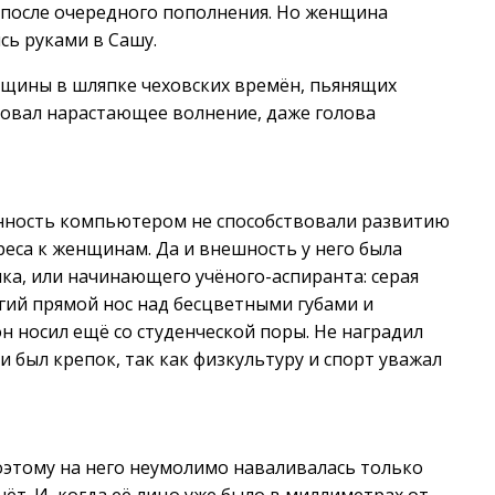
ь после очередного пополнения. Но женщина
сь руками в Сашу.
нщины в шляпке чеховских времён, пьянящих
вовал нарастающее волнение, даже голова
ённость компьютером не способствовали развитию
реса к женщинам. Да и внешность у него была
ика, или начинающего учёного-аспиранта: серая
огий прямой нос над бесцветными губами и
н носил ещё со студенческой поры. Не наградил
и был крепок, так как физкультуру и спорт уважал
поэтому на него неумолимо наваливалась только