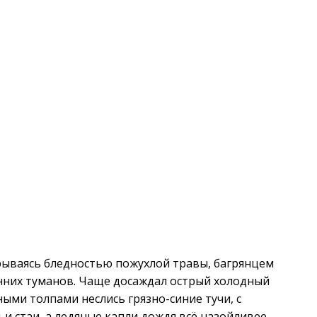
рываясь бледностью пожухлой травы, багрянцем
енних туманов. Чаще досаждал острый холодный
ными толпами неслись грязно-синие тучи, с
и стаи, а ледяные капли дождя всё назойливее