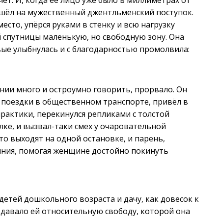
чёт. И, когда её лицо уже было в миллиметрах от
 пошёл на мужественный джентльменский поступок.
есто, упёрся руками в стенку и всю нагрузку
й спутницы маленькую, но свободную зону. Она
вые улыбнулась и с благодарностью промолвила:
ении много и остроумно говорить, прорвало. Он
 поездки в общественном транспорте, привёл в
практики, перекинулся репликами с толстой
лке, и вызвал-таки смех у очаровательной
то выходят на одной остановке, и парень,
яния, помогая женщине достойно покинуть
детей дошкольного возраста и дачу, как довесок к
 давало ей относительную свободу, которой она