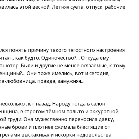
вилась этой весной. Летняя суета, отпуск, рабочие
ся понять причину такого тягостного настроения.
итал… как будто. Одиночество?… Откуда ему
мпьютер. Были и другие не менее осязаемые, к тому
нщины?… Они тоже имелись, вот и сегодня,
ка-любовница, правда, замужняя…
есколько лет назад. Народу тогда в салон
енщина, в строгом тёмном пальто и аккуратной
ой груди. Она мужественно переносила давку,
нные брови и плотнее сжимала блестящие от
 стрелами выскакивали искорки недовольства,