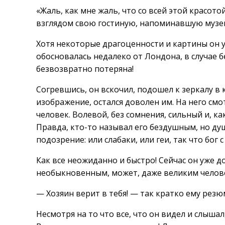
«Жаль, как мне жаль, что со всей этой красото
взглядом свою гостиную, напоминавшую музей
Хотя некоторые драгоценности и картины он у
обосновалась недалеко от Лондона, в случае б
безвозвратно потеряна!
Согревшись, он вскочил, подошел к зеркалу в
изображение, остался доволен им. На него см
человек. Волевой, без сомнения, сильный и, 
Правда, кто-то называл его бездушным, но ду
подозрение: или слабаки, или геи, так что бог с
Как все неожиданно и быстро! Сейчас он уже до
необыкновенным, может, даже великим челов
— Хозяин верит в тебя! — так кратко ему резю
Несмотря на то что все, что он видел и слыша