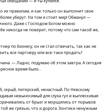
стых обещаний — и ты купился.
по их правилам, и как только он выполнит свое
 более уберут. На том и стоит мир! Обманул —
ичного. Даже с Господом Богом можно
бе никогда не поверит, потому что сам такой же,
нер по бизнесу; он не стал отвечать, так как не
вить все партнеру или все-таки продать?
чина. — Ладно, подумаю об этом завтра. А сегодня
ересное время было…
, серый, питерский, ненастный. По Невскому
давая невыносимый для слуха гул и выплескивая
орачивались от брызг и морщились от порывов
той же грязью, что и дорога. Зонтики ненужным