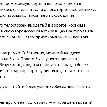
 непромокаемую обувь и включали печки в
илось еле-еле, и только некоторые счастливчики,
х, не замечали осеннего похолодания.
го телосложения, одетый в дорогой костюм и
в свою городскую квартиру в центре города. Он
топил камин. Затем приоткрыл окно — все-таки
н негромко. Собственно, можно было даже
го не было. Просто была у него привычка
 безусловно, вредная привычка, гораздо более
ли его квартира прослушивалась, то все, что он
но!
лух, — найти более умного собеседника, чем ты
нь-другой на подготовку — и пора действовать!