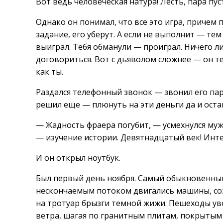
Вот ведь человеческая натура! Лесть, пара пу
Однако он понимал, что все это игра, причем 
задание, его уберут. А если не выполнит — тем
выиграл. Тебя обманули — проиграл. Ничего л
договориться. Вот с дьяволом сложнее — он те
как ты.
Раздался телефонный звонок — звонил его парт
решил еще — плюнуть на эти деньги да и оста
— Жадность фраера погубит, — усмехнулся муж
— изучение истории. Девятнадцатый век! Инт
И он открыл ноутбук.
Был первый день ноября. Самый обыкновенный
нескончаемым потоком двигались машины, соз
на тротуар брызги темной жижи. Пешеходы ув
ветра, шагая по гранитным плитам, покрытым 