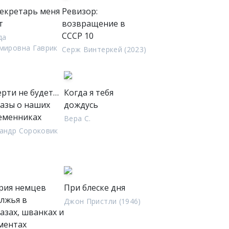
екретарь меня
Ревизор:
т
возвращение в
СССР 10
да
мировна Гаврик
Серж Винтеркей (2023)
ерти не будет…
Когда я тебя
казы о наших
дождусь
еменниках
Вера С.
андр Сороковик
рия немцев
При блеске дня
лжья в
Джон Пристли (1946)
азах, шванках и
ментах