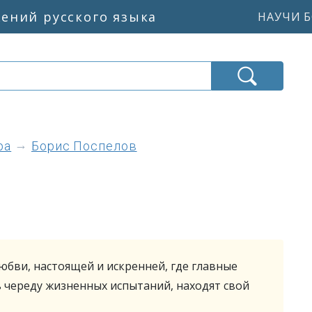
жений русского языка
НАУЧИ Б
ра
Борис Поспелов
юбви, настоящей и искренней, где главные
ь череду жизненных испытаний, находят свой