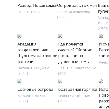
Развод. Новая семья
Остров забытых жен
Ваш с
пугае
Лика П. (2024)
Наталья Кулешова
(2022)
Зинаи
Влади
(2020)
Академия
Где прячется
И см
создателей, или
счастье? Сборник
Расс
Шуры-муры в жанре
рассказов на
совр
фэнтези
душевные темы
Алекс
Наталья Косухина
Татьяна Золотаренко
(2016)
(2021)
Сосновые острова
Возвратная горячка
Исто
Пово
Марион Пошманн
Ирина Чайковская
расск
(2017)
(2021)
доку