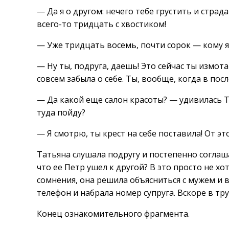
— Да я о другом: нечего тебе грустить и страда
всего-то тридцать с хвостиком!
— Уже тридцать восемь, почти сорок — кому я
— Ну ты, подруга, даешь! Это сейчас ты измо
совсем забыла о себе. Ты, вообще, когда в пос
— Да какой еще салон красоты? — удивилась Т
туда пойду?
— Я смотрю, ты крест на себе поставила! От это
Татьяна слушала подругу и постепенно соглаша
что ее Петр ушел к другой? В это просто не х
сомнения, она решила объясниться с мужем и в
телефон и набрала номер супруга. Вскоре в тр
Конец ознакомительного фрагмента.