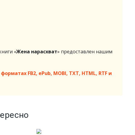
ниги «
Жена нарасхват
» предоставлен нашим
форматах FB2, ePub, MOBI, TXT, HTML, RTF и
тересно