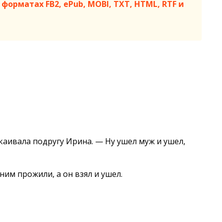
форматах FB2, ePub, MOBI, TXT, HTML, RTF и
окаивала подругу Ирина. — Ну ушел муж и ушел,
ним прожили, а он взял и ушел.