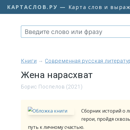
КАРТАСЛОВ.РУ
—
Карта слов и выра
книги
Современная русская литерату
Жена нарасхват
Борис Поспелов (2021)
Сборник историй о л
герои, пройдя сквоз
путь к личному счастью.