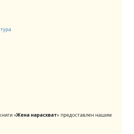
атура
ниги «
Жена нарасхват
» предоставлен нашим