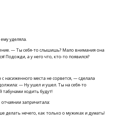
ему уделяла.
ение. — Ты себя-то слышишь? Мало внимания она
ся! Подожди, а у него что, кто-то появился?
о с насиженного места не сорвется, — сделала
олжила: — Ну ушел и ушел. Ты на себя-то
й табунами ходить будут!
в отчаянии запричитала:
е делать нечего, как только о мужиках и думать!