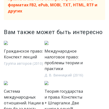
форматах FB2, ePub, MOBI, TXT, HTML, RTF и
других
Вам также может быть интересно
Гражданское право:
Международное
Конспект лекций
налоговое право:
проблемы теории и
Группа авторов (2010)
практики
Д. В. Винницкий (2016)
Система
Теория государства
международных
и права. Конспекты
отношений. Нации в
+ Шпаргалки. Две
борьбе за власть
книги в одной!