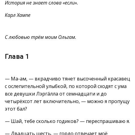
История не знает слова «если».
Карл Хампе
С любовью трём моим Ольгам.
Глава 1
— Ма-ам, — вкрадчиво тянет высоченный красавец
с ослепительной улыбкой, по которой сходят с ума
все девушки Лэргáлла от семнадцати и до
четырёхсот лет включительно, — можно я пропущу
этот бал?
— Шай, тебе сколько годиков? — переспрашиваю я.
— Двадцать шесть, — гордо отвечает моё