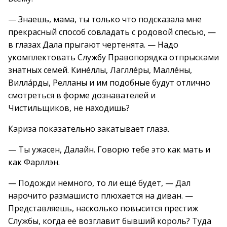
— Знаешь, мама, ты только что подсказала мне
прекрасный способ совладать с родовой спесью, —
в глазах Дала прыгают чертенята. — Надо
укомплектовать Службу Правопорядка отпрысками
знатных семей. Кинéллы, Лагллéры, Маллéны,
Виллáрды, Релланы и им подобные будут отлично
смотреться в форме дознавателей и
Чистильщиков, не находишь?
Кариза показательно закатывает глаза.
— Ты ужасен, Далайн. Говорю тебе это как мать и
как Фарллэн.
— Подожди немного, то ли ещё будет, — Дал
нарочито размашисто плюхается на диван. —
Представляешь, насколько повысится престиж
Службы, когда её возглавит бывший король? Туда