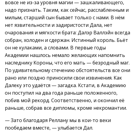
вовсе не из-за уровня магии — зашкаливающего,
надо признать. Таким, как сейчас, расслабленным и
милым, старший сын бывает только с нами. В нём
нет язвительности и задиристости Дала, нет
очарования и мягкости брата: Далэр Валлэйн всегда
собран, холоден и сдержан. Истинный король. Бьёт
он не кулаками, а словами. В первые годы
Академии нашлось немало желающих напомнить
наследнику Короны, что его мать — безродный маг.
По удивительному стечению обстоятельств все они
рано или поздно приносили свои извинения. Как
Далеку это удаётся — загадка. Кстати, в Академию
он поступил на два года раньше положенного,
побив мой рекорд. Соответственно, и окончил её
раньше, собрав все дипломы, кроме некромантии.
— Зато благодаря Реллану мы в кои-то веки
пообедаем вместе, — улыбается Дал.