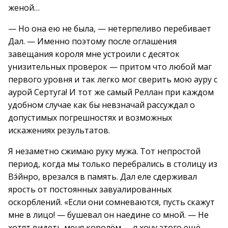
женой…
— Но она ею не была, — нетерпеливо перебивает
Дал. — Именно поэтому после оглашения
завещания короля мне устроили с десяток
унизительных проверок — притом что любой маг
первого уровня и так легко мог сверить мою ауру с
аурой Сертуга! И тот же самый Реллан при каждом
удобном случае как бы невзначай рассуждал о
допустимых погрешностях и возможных
искажениях результатов.
Я незаметно сжимаю руку мужа. Тот непростой
период, когда мы только перебрались в столицу из
Вэ́йнро, врезался в память. Дал еле сдерживал
ярость от постоянных завуалированных
оскорблений. «Если они сомневаются, пусть скажут
мне в лицо! — бушевал он наедине со мной. — Не
хотят видеть меня королём — я хочу этого ещё