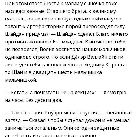
При этом способности к магии у сыночка тоже
наследственные. Старшего брата, к великому
счастью, он не переплюнул, однако гибкий ум и
талант к артефакторике порой превосходят силу.
Шайдэн придумал — Шайдэн сделал. Благо ничего
противозаконного Его младшее Высочество себе
не позволяет, Велия воспитала наших мальчиков
одинаково строго. Но если Дáлэр Валлэ́йн с пяти
лет ведёт себя как положено наследнику Короны,
то Шай и в двадцать шесть мальчишка
мальчишкой.
— Кстати, а почему ты не на лекциях? — я смотрю
на часы. Без десяти два.
— Так господин Коу́эрн меня отпустил, — невинный
взгляд. — Сказал, чтобы я ступал домой и не мешал
заниматься остальным. Они сегодня защитные
артефакты изучают, мне было скучно.