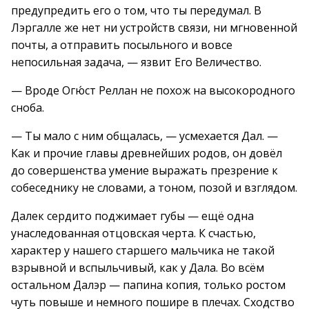
предупредить его о том, что ты передумал. В
Лэргалле же нет ни устройств связи, ни мгновенной
почты, а отправить посыльного и вовсе
непосильная задача, — язвит Его Величество.
— Вроде Огю́ст Реллан не похож на высокородного
сноба.
— Ты мало с ним общалась, — усмехается Дал. —
Как и прочие главы древнейших родов, он довёл
до совершенства умение выражать презрение к
собеседнику не словами, а тоном, позой и взглядом.
Далек сердито поджимает губы — ещё одна
унаследованная отцовская черта. К счастью,
характер у нашего старшего мальчика не такой
взрывной и вспыльчивый, как у Дала. Во всём
остальном Далэр — папина копия, только ростом
чуть повыше и немного пошире в плечах. Сходство