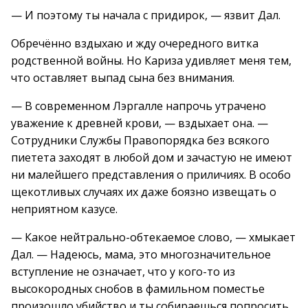
— И поэтому ты начала с придирок, — язвит Дал.
Обречённо вздыхаю и жду очередного витка
родственной войны. Но Кариза удивляет меня тем,
что оставляет выпад сына без внимания.
— В современном Лэргалле напрочь утрачено
уважение к древней крови, — вздыхает она. —
Сотрудники Службы Правопорядка без всякого
пиетета заходят в любой дом и зачастую не имеют
ни малейшего представления о приличиях. В особо
щекотливых случаях их даже боязно извещать о
неприятном казусе.
— Какое нейтрально-обтекаемое слово, — хмыкает
Дал. — Надеюсь, мама, это многозначительное
вступление не означает, что у кого-то из
высокородных снобов в фамильном поместье
произошло убийство и ты собираешься попросить