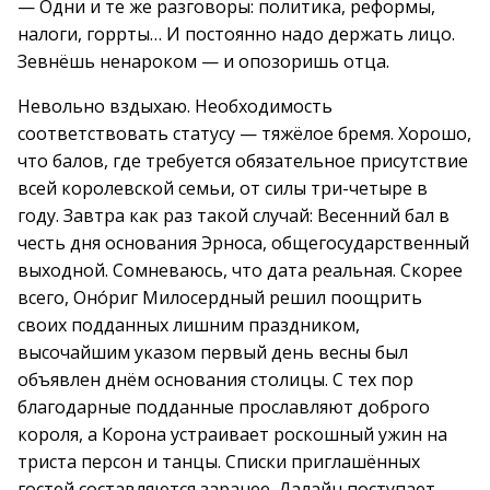
— Одни и те же разговоры: политика, реформы,
налоги, горрты… И постоянно надо держать лицо.
Зевнёшь ненароком — и опозоришь отца.
Невольно вздыхаю. Необходимость
соответствовать статусу — тяжёлое бремя. Хорошо,
что балов, где требуется обязательное присутствие
всей королевской семьи, от силы три-четыре в
году. Завтра как раз такой случай: Весенний бал в
честь дня основания Эрноса, общегосударственный
выходной. Сомневаюсь, что дата реальная. Скорее
всего, Оно́риг Милосердный решил поощрить
своих подданных лишним праздником,
высочайшим указом первый день весны был
объявлен днём основания столицы. С тех пор
благодарные подданные прославляют доброго
короля, а Корона устраивает роскошный ужин на
триста персон и танцы. Списки приглашённых
гостей составляются заранее. Далайн поступает