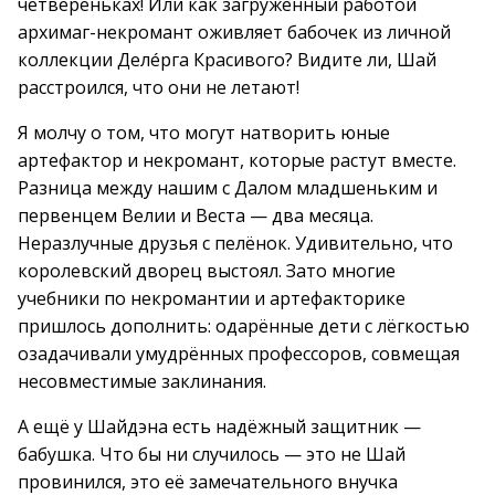
четвереньках! Или как загруженный работой
архимаг-некромант оживляет бабочек из личной
коллекции Делéрга Красивого? Видите ли, Шай
расстроился, что они не летают!
Я молчу о том, что могут натворить юные
артефактор и некромант, которые растут вместе.
Разница между нашим с Далом младшеньким и
первенцем Велии и Веста — два месяца.
Неразлучные друзья с пелёнок. Удивительно, что
королевский дворец выстоял. Зато многие
учебники по некромантии и артефакторике
пришлось дополнить: одарённые дети с лёгкостью
озадачивали умудрённых профессоров, совмещая
несовместимые заклинания.
А ещё у Шайдэна есть надёжный защитник —
бабушка. Что бы ни случилось — это не Шай
провинился, это её замечательного внучка