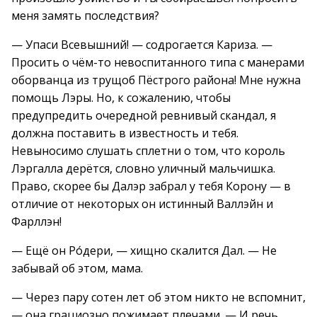
меня замять последствия?
— Упаси Всевышний! — содрогается Кариза. —
Просить о чём-то невоспитанного типа с манерами
оборванца из трущоб Пёстрого района! Мне нужна
помощь Лэры. Но, к сожалению, чтобы
предупредить очередной ревнивый скандал, я
должна поставить в известность и тебя.
Невыносимо слушать сплетни о том, что король
Лэргалла дерётся, словно уличный мальчишка.
Право, скорее бы Далэр забрал у тебя Корону — в
отличие от некоторых он истинный Валлэйн и
Фарллэн!
— Ещё он Ро́дери, — хищно скалится Дал. — Не
забывай об этом, мама.
— Через пару сотен лет об этом никто не вспомнит,
— она грациозно пожимает плечами. — И речь