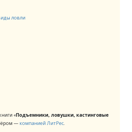
виды ловли
ниги «
Подъемники, ловушки, кастинговые
нёром —
компанией ЛитРес
.