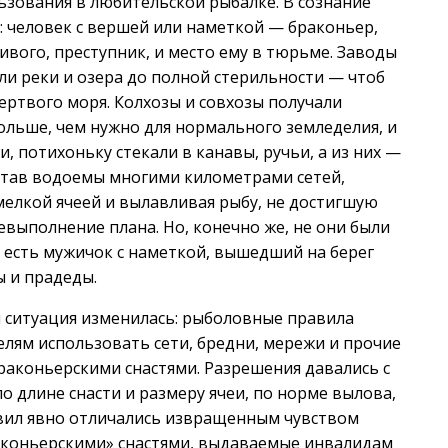
ьзования в любительской рыбалке. В сознание
: человек с вершей или наметкой — браконьер,
ивого, преступник, и место ему в тюрьме. Заводы
ли реки и озера до полной стерильности — чтоб
ертвого моря. Колхозы и совхозы получали
ольше, чем нужно для нормального земледелия, и
, потихоньку стекали в канавы, ручьи, а из них —
путав водоемы многими километрами сетей,
елкой ячеей и вылавливая рыбу, не достигшую
евыполнение плана. Но, конечно же, не они были
 есть мужичок с наметкой, вышедший на берег
ы и прадеды.
и ситуация изменилась: рыболовные правила
лям использовать сети, бредни, мережи и прочие
раконьерскими снастями. Разрешения давались с
 длине снасти и размеру ячеи, по норме вылова,
авил явно отличались извращенным чувством
аконьерскими» снастями, выдаваемые инвалидам