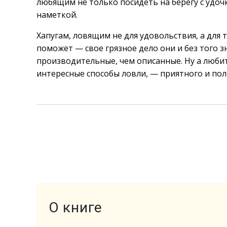
любящим не только посидеть на берегу с удочк
наметкой.
Хапугам, ловящим не для удовольствия, а для 
поможет — свое грязное дело они и без того з
производительные, чем описанные. Ну а люби
интересные способы ловли, — приятного и пол
О книге