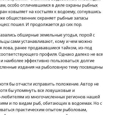
ам, особо отличившимся в деле охраны рыбных
еран ковыляет на костылях к водоему, согнувшись
 уже общественник охраняет рыбные запасы
оцесс пошел. И продолжается до сих пор.
казались обширные земельные угодья, порой с
льцы сами устанавливают, кому и чем можно
я лова, ранее продававшиеся тайком, из-под
соответствующего профиля. Однако далеко не все
 и наиболее эффективно пользоваться: долгие
исленные издания на рыболовную тему посвящены
 хотя бы отчасти исправить положение. Автор не
хотя бы упомянуть все ловушковые и
-любителям из многочисленных регионов нашей
иям и по видам рыб, обитающих в водоемах. Но с
иваться практическим опытом рыболовам,