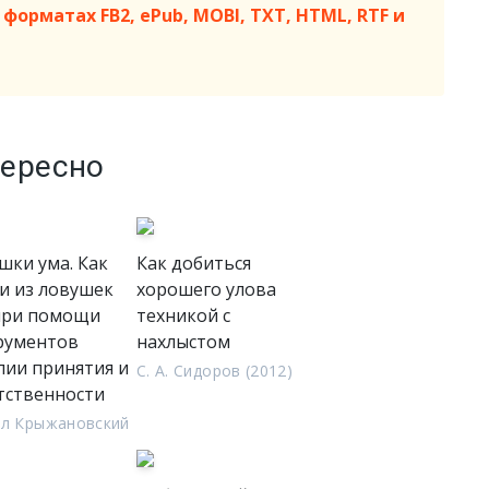
форматах FB2, ePub, MOBI, TXT, HTML, RTF и
тересно
шки ума. Как
Как добиться
и из ловушек
хорошего улова
при помощи
техникой с
рументов
нахлыстом
пии принятия и
С. А. Сидоров (2012)
тственности
лл Крыжановский