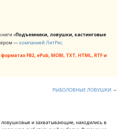
ниги «
Подъемники, ловушки, кастинговые
нёром —
компанией ЛитРес
.
форматах FB2, ePub, MOBI, TXT, HTML, RTF и
→
РЫБОЛОВНЫЕ ЛОВУШКИ
ле ловушковые и захватывающие, находились в