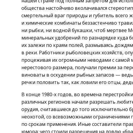
нашей стране под полным запретом для испол
общества настойчиво вколачивался стереотип
смертельный враг природы и губитель всего ж
и химические комбинаты беззастенчиво трави
ни рыбки, ни водной букашки, чтоб мертвее М
минеральных удобрений по разнарядке куда б
их залежи по краям полей, размываясь дождями
в реки. Работники рыболовецких хозяйств, о
процеживая их огромными неводами с самой м
нерестового размера, получали премии за пер
виноваты в оскудении рыбных запасов — ведь
речки половить так, как ловили его отцы, дед
В конце 1980-х годов, во времена перестройк
различных регионов начали разрешать любите
орудия, считавшиеся до того исключительно б
неохотой, со всевозможными ограничениями по
по срокам применения. Иные составители пр
юмора: чего стоили разрешения на ловлю «бр