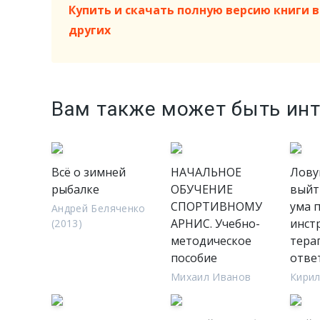
Купить и скачать полную версию книги в 
других
Вам также может быть ин
Всё о зимней
НАЧАЛЬНОЕ
Лову
рыбалке
ОБУЧЕНИЕ
выйт
СПОРТИВНОМУ
ума 
Андрей Беляченко
АРНИС. Учебно-
инст
(2013)
методическое
тера
пособие
отве
Михаил Иванов
Кири