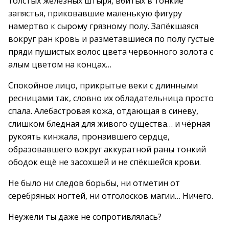
толстых железных штыря, вбитых в тонкие
запястья, приковавшие маленькую фигуру
намертво к сырому грязному полу. Запёкшаяся
вокруг ран кровь и разметавшиеся по полу густые
пряди пушистых волос цвета червонного золота с
алым цветом на концах…
Спокойное лицо, прикрытые веки с длинными
ресницами так, словно их обладательница просто
спала. Алебастровая кожа, отдающая в синеву,
слишком бледная для живого существа… и чёрная
рукоять кинжала, пронзившего сердце,
образовавшего вокруг аккуратной раны тонкий
ободок ещё не засохшей и не спёкшейся крови.
Не было ни следов борьбы, ни отметин от
серебряных ногтей, ни отголосков магии… Ничего.
Неужели ты даже не сопротивлялась?