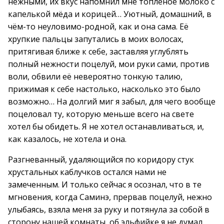
нежными, их вкус напомнил мне топлёное молоко с
капелькой мёда и корицей… Уютный, домашний, в
чём-то неуловимо-родной, как и она сама. Её
хрупкие пальцы запутались в моих волосах,
притягивая ближе к себе, заставляя углублять
полный нежности поцелуй, мои руки сами, против
воли, обвили её невероятно тонкую талию,
прижимая к себе настолько, насколько это было
возможно… На долгий миг я забыл, для чего вообще
поцеловал ту, которую меньше всего на свете
хотел бы обидеть. Я не хотел останавливаться, и,
как казалось, не хотела и она.
Разгневанный, удаляющийся по коридору стук
хрустальных каблучков остался нами не
замеченным. И только сейчас я осознал, что в те
мгновения, когда Саминэ, прервав поцелуй, нежно
улыбаясь, взяла меня за руку и потянула за собой в
сторону нашей комнаты, об эльфийке я не думал