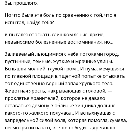
бы, прошлого.
Но что была эта боль по сравнению с той, что я
испытал, найдя тебя?
Я пытался отогнать слишком ясные, яркие,
невыносимо болезненные воспоминания, но…
Заливаемый льющимися с неба потоками город,
пустынные, тёмные, жуткие и мрачные улицы.
Вспышки молний, глухой гром… И пума, мечущаяся
по главной площади в тщетной попытке отыскать
тот единственно верный запах хрупкого тела.
Животная ярость, накрывающая с головой, —
проклятье Хранителей, которое не давало
оставаться демону в обличье хищника дольше
какого-то жалкого получаса… И вспыхнувшая с
запредельной силой воля, которая помогла, сумела,
несмотря ни на что, всё же победить древнюю