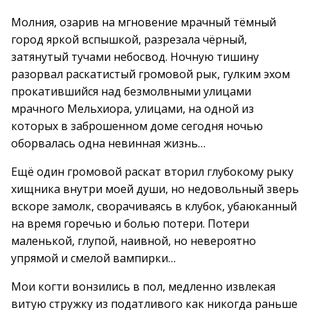
Молния, озарив на мгновение мрачный тёмный
город яркой вспышкой, разрезала чёрный,
затянутый тучами небосвод. Ночную тишину
разорвал раскатистый громовой рык, гулким эхом
прокатившийся над безмолвными улицами
мрачного Мельхиора, улицами, на одной из
которых в заброшенном доме сегодня ночью
оборвалась одна невинная жизнь…
Ещё один громовой раскат вторил глубокому рыку
хищника внутри моей души, но недовольный зверь
вскоре замолк, сворачиваясь в клубок, убаюканный
на время горечью и болью потери. Потери
маленькой, глупой, наивной, но невероятно
упрямой и смелой вампирки…
Мои когти вонзились в пол, медленно извлекая
витую стружку из податливого как никогда раньше