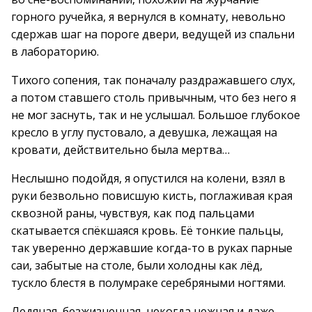
горного ручейка, я вернулся в комнату, невольно
сдержав шаг на пороге двери, ведущей из спальни
в лабораторию.
Тихого сопения, так поначалу раздражавшего слух,
а потом ставшего столь привычным, что без него я
не мог заснуть, так и не услышал. Большое глубокое
кресло в углу пустовало, а девушка, лежащая на
кровати, действительно была мертва…
Неслышно подойдя, я опустился на колени, взял в
руки безвольно повисшую кисть, поглаживая края
сквозной раны, чувствуя, как под пальцами
скатывается спёкшаяся кровь. Её тонкие пальцы,
так уверенно державшие когда-то в руках парные
саи, забытые на столе, были холодны как лёд,
тускло блестя в полумраке серебряными ногтями.
Ледяная, безжизненная, некогда нежная и даже