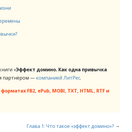
жизни
перемены
ивычки?
ниги «
Эффект домино. Как одна привычка
м партнёром —
компанией ЛитРес
.
форматах FB2, ePub, MOBI, TXT, HTML, RTF и
→
Глава 1: Что такое «эффект домино»?