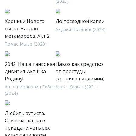
(2025)
Хроники Нового
До последней капли
света. Начало
Андрей Потапов (2024)
метаморфоз. Акт 2
Томас Мьюр (2020)
2042. Наша танковая
Навоз как средство
дивизия. Акт I: За
от простуды
Родину!
(хроники пандемии)
Антон Иванович Гебет
Алекс Кожин (2021)
(2024)
Любить аутиста.
Осенняя сказка в
тридцати четырех
актах с эпилогом