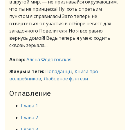
в другой мир, — не признавайся окружающим,
что ты не принцесса! Ну, хоть с третьим
пунктом я справилась! Зато теперь не
отвертеться от участия в отборе невест для
загадочного Повелителя. Но я все равно
вернусь домой! Ведь теперь я умею ходить
сквозь зеркала…
Автор:
Алена Федотовская
Жанры и теги:
Попаданцы
,
Книги про
волшебников
,
Любовное фэнтези
Оглавление
Глава 1
Глава 2
Глава 3