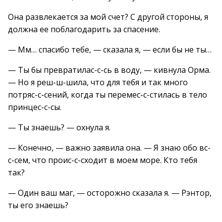
Она развлекается за мой счет? С другой стороны, я
должна ее поблагодарить за спасение.
— Мм… спасибо тебе, — сказала я, — если бы не ты…
— Ты бы превратилас-с-сь в воду, — кивнула Орма.
— Но я реш-ш-шила, что для тебя и так много
потряс-с-сений, когда ты перемес-с-стилась в тело
принцес-с-сы.
— Ты знаешь? — охнула я.
— Конечно, — важно заявила она. — Я знаю обо вс-
с-сем, что проис-с-сходит в моем море. Кто тебя
так?
— Один ваш маг, — осторожно сказала я. — Рэнтор,
ты его знаешь?