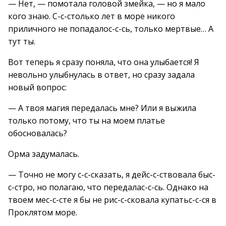
— Нет, — помотала головой змейка, — но я мало
кого знаю. С-с-столько лет в море никого
приличного не попадалос-с-сь, только мертвые… А
тут ты.
Вот теперь я сразу поняла, что она улыбается! Я
невольно улыбнулась в ответ, но сразу задала
новый вопрос:
— А твоя магия передалась мне? Или я выжила
только потому, что ты на моем платье
обосновалась?
Орма задумалась.
— Точно не могу с-с-сказать, я дейс-с-ствовала быс-
с-стро, но полагаю, что передалас-с-сь. Однако на
твоем мес-с-сте я бы не рис-с-сковала купатьс-с-ся в
Проклятом море.