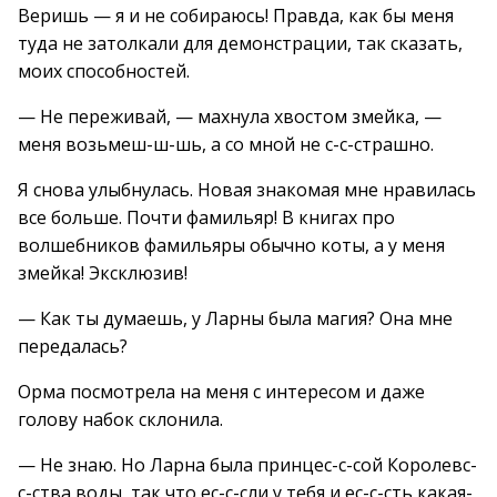
Веришь — я и не собираюсь! Правда, как бы меня
туда не затолкали для демонстрации, так сказать,
моих способностей.
— Не переживай, — махнула хвостом змейка, —
меня возьмеш-ш-шь, а со мной не с-с-страшно.
Я снова улыбнулась. Новая знакомая мне нравилась
все больше. Почти фамильяр! В книгах про
волшебников фамильяры обычно коты, а у меня
змейка! Эксклюзив!
— Как ты думаешь, у Ларны была магия? Она мне
передалась?
Орма посмотрела на меня с интересом и даже
голову набок склонила.
— Не знаю. Но Ларна была принцес-с-сой Королевс-
с-ства воды, так что ес-с-сли у тебя и ес-с-сть какая-