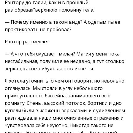
Рэнтору до талии, как и в прошлый
раз"обрезая"верхнюю половину тела.
— Почему именно в таком виде? А одетым ты ее
практиковать не пробовал?
Рэнтор рассмеялся.
— А что тебя смущает, милая? Магия у меня пока
нестабильная, получил я ее недавно, а тут столько
зеркал, какое-нибудь да откликнется.
Я хотела уточнить, о чем он говорит, но невольно
оглянулась. Мы стояли в углу небольшого
прямоугольного бассейна, занимавшего всю
комнату. Стены, высокий потолок, бортики и дно
купели были выложены зеркалами. Я с удивлением
разглядывала наши многочисленные отражения и
чувствовала себя неуютно. Никогда такого не
видела… Но самое главное: я — я! — была самой