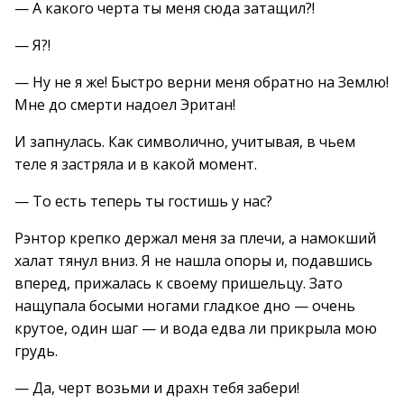
— А какого черта ты меня сюда затащил?!
— Я?!
— Ну не я же! Быстро верни меня обратно на Землю!
Мне до смерти надоел Эритан!
И запнулась. Как символично, учитывая, в чьем
теле я застряла и в какой момент.
— То есть теперь ты гостишь у нас?
Рэнтор крепко держал меня за плечи, а намокший
халат тянул вниз. Я не нашла опоры и, подавшись
вперед, прижалась к своему пришельцу. Зато
нащупала босыми ногами гладкое дно — очень
крутое, один шаг — и вода едва ли прикрыла мою
грудь.
— Да, черт возьми и драхн тебя забери!