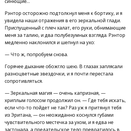
синющие…
Рэнтор осторожно подтолкнул меня к бортику, и я
увидела наши отражения в его зеркальной глади.
Приспущенный с плеч халат, его руки, обнимающие
меня за талию, и два полубезумных взгляда. Рэнтор
медленно наклонился и шепнул на ухо:
— Что ж, попробуем снова.
Горячее дыхание обожгло шею. В глазах заплясали
разноцветные звездочки, и я почти перестала
сопротивляться.
— Зеркальная магия — очень капризная, —
хриплым голосом продолжил он. — Где тебя искать,
если что-то пойдет не так? Раз уж я притянул тебя
из Эритана, — он неожиданно коснулся губами
чувствительного местечка за ухом, и я едва не
застонала, а предательское тело превратилось в