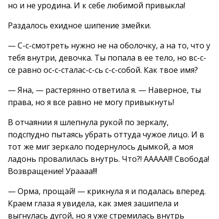
но и не уродина. И к себе любимой привыкла!
Раздалось ехидное шипение змейки.
— С-с-смотреть нужно не на оболочку, а на то, что у
тебя внутри, девочка. Ты попала в ее тело, но вс-с-
се равно ос-с-сталас-с-сь с-с-собой. Как твое имя?
— Яна, — растерянно ответила я. — Наверное, ты
права, но я все равно не могу привыкнуть!
В отчаянии я шлепнула рукой по зеркалу,
подспудно пытаясь убрать оттуда чужое лицо. И в
тот же миг зеркало подернулось дымкой, а моя
ладонь провалилась внутрь. Что?! ААААА!!! Свобода!
Возвращение! Ураааа!!!
— Орма, прощай! — крикнула я и подалась вперед.
Краем глаза я увидела, как змея зашипела и
выгнулась дугой, но я уже стремилась внутрь