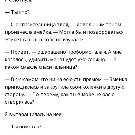
— Ты кто?!
— С-с-спасительница твоя, — довольным тоном
произнесла змейка. — Могла бы и поздороваться.
Этикет в ш-ш-школе не изучала?
— Привет, — ошарашено пробормотала я. А мне
казалось, удивить меня будет уже сложно. — В
каком смысле спасительница?
— В с-с-самом что ни на ес-с-сть прямом. — Змейка
приподнялась и закрутила свои колечки в другую
сторону. — По-твоему, как ты в море не рас-с-
створилась?
Я вытаращилась на нее:
— Ты помогла?