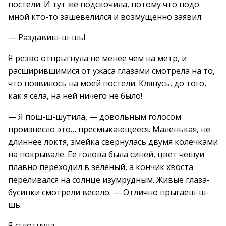
постели. И тут же подскочила, потому что подо
мной кто-то зашевелился и возмущенно заявил:
— Раздавиш-ш-шь!
Я резво отпрыгнула не менее чем на метр, и
расширившимися от ужаса глазами смотрела на то,
что появилось на моей постели. Клянусь, до того,
как я села, на ней ничего не было!
— Я пош-ш-шутила, — довольным голосом
произнесло это… пресмыкающееся. Маленькая, не
длиннее локтя, змейка свернулась двумя колечками
на покрывале. Ее голова была синей, цвет чешуи
плавно переходил в зеленый, а кончик хвоста
переливался на солнце изумрудным. Живые глаза-
бусинки смотрели весело. — Отлично прыгаеш-ш-
шь.
Я сглотнула.