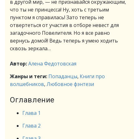
в другой мир, — не признавайся окружающим,
что ты не принцесса! Ну, хоть с третьим
пунктом я справилась! Зато теперь не
отвертеться от участия в отборе невест для
загадочного Повелителя. Но я все равно
вернусь домой! Ведь теперь я умею ходить
сквозь зеркала…
Автор:
Алена Федотовская
Жанры и теги:
Попаданцы
,
Книги про
волшебников
,
Любовное фэнтези
Оглавление
Глава 1
Глава 2
Глава 3