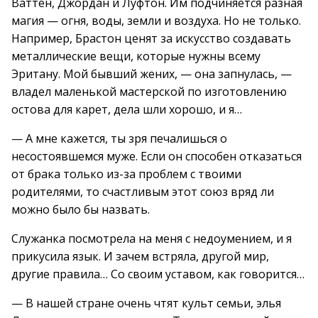
Ваттен, Джордан и Луфтон. Им подчиняется разная
магия — огня, воды, земли и воздуха. Но не только.
Например, Брастон ценят за искусство создавать
металлические вещи, которые нужны всему
Эритану. Мой бывший жених, — она запнулась, —
владел маленькой мастерской по изготовлению
остова для карет, дела шли хорошо, и я…
— А мне кажется, ты зря печалишься о
несостоявшемся муже. Если он способен отказаться
от брака только из-за проблем с твоими
родителями, то счастливым этот союз вряд ли
можно было бы назвать.
Служанка посмотрела на меня с недоумением, и я
прикусила язык. И зачем встряла, другой мир,
другие правила… Со своим уставом, как говорится…
— В нашей стране очень чтят культ семьи, элья