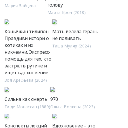
голову
Мария Зайцева
Марта Крон (2018)
Кошичкин тилипон.
Мать велела герань
Правдиви истори о
не поливать
котиках и их
Таша Муляр (2024)
никчемни. Экспресс-
помощь для тех, кто
застрял в рутине и
ищет вдохновение
Зоя Арефьева (2024)
Сильна как смерть
970
Ги де Мопассан (1889)
Ольга Волкова (2023)
Конспекты лекций
Вдохновение – это