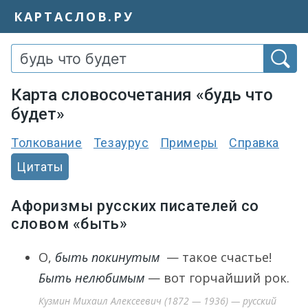
КАРТАСЛОВ.РУ
Карта словосочетания «будь что
будет»
Толкование
Тезаурус
Примеры
Справка
Цитаты
Афоризмы русских писателей со
словом «быть»
О,
быть покинутым
— такое счастье!
Быть нелюбимым
— вот горчайший рок.
Кузмин Михаил Алексеевич (1872 — 1936) — русский