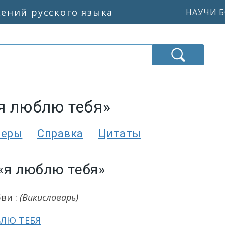
жений русского языка
НАУЧИ Б
я люблю тебя»
меры
Справка
Цитаты
«я люблю тебя»
ви :
(Викисловарь)
БЛЮ ТЕБЯ