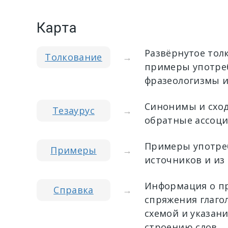
Карта
Развёрнутое тол
Толкование
→
примеры употреб
фразеологизмы и
Синонимы и сход
Тезаурус
→
обратные ассоци
Примеры употреб
Примеры
→
источников и из
Информация о пр
Справка
→
спряжения глагол
схемой и указан
строению слов.