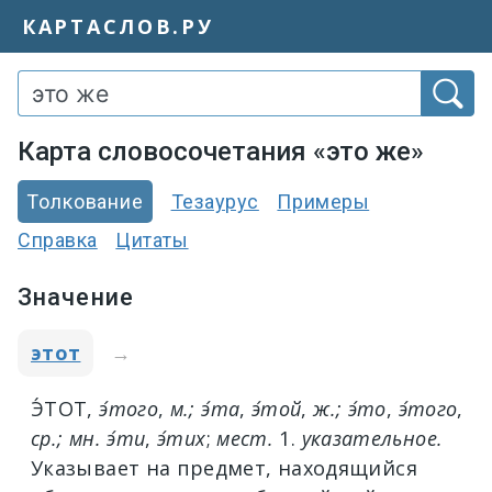
КАРТАСЛОВ.РУ
Карта словосочетания «это же»
Толкование
Тезаурус
Примеры
Справка
Цитаты
Значение
этот
→
Э́ТОТ
,
э́того
,
м.;
э́та
,
э́той
,
ж.;
э́то
,
э́того
,
ср.; мн.
э́ти
,
э́тих
;
мест.
1.
указательное.
Указывает на предмет, находящийся