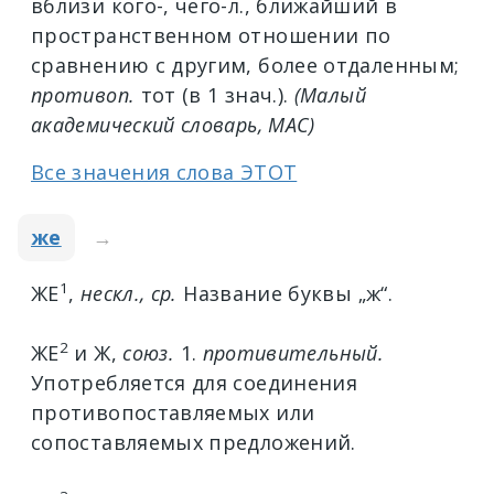
вблизи кого-, чего-л., ближайший в
пространственном отношении по
сравнению с другим, более отдаленным;
противоп.
тот (в 1 знач.).
(Малый
академический словарь, МАС)
Все значения слова ЭТОТ
же
→
1
ЖЕ
,
нескл., ср.
Название буквы „ж“.
2
ЖЕ
и
Ж
,
союз.
1.
противительный.
Употребляется для соединения
противопоставляемых или
сопоставляемых предложений.