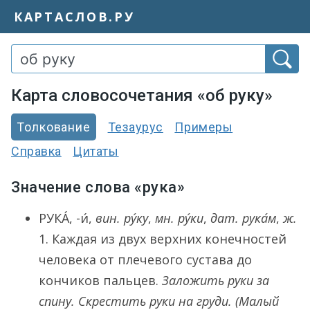
КАРТАСЛОВ.РУ
Карта словосочетания «об руку»
Толкование
Тезаурус
Примеры
Справка
Цитаты
Значение слова «рука»
РУКА́
, -и́,
вин.
ру́ку
,
мн.
ру́ки
,
дат.
рука́м
,
ж.
1.
Каждая из двух верхних конечностей
человека от плечевого сустава до
кончиков пальцев.
Заложить руки за
спину. Скрестить руки на груди.
(Малый