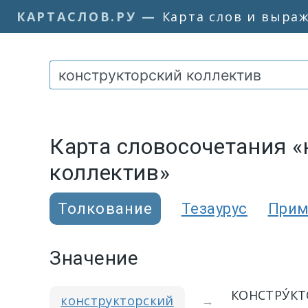
КАРТАСЛОВ.РУ
—
Карта слов и выра
Карта словосочетания «
коллектив»
Толкование
Тезаурус
При
Значение
КОНСТРУ́К
конструкторский
→