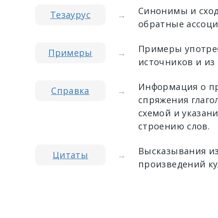
Синонимы и сход
Тезаурус
→
обратные ассоци
Примеры употреб
Примеры
→
источников и из
Информация о пр
Справка
→
спряжения глагол
схемой и указан
строению слов.
Высказывания из
Цитаты
→
произведений ку