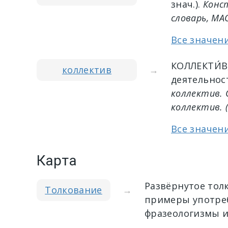
знач.).
Конс
словарь, МА
Все значен
КОЛЛЕКТИ́В
коллектив
→
деятельнос
коллектив.
коллектив.
(
Все значен
Карта
Развёрнутое тол
Толкование
→
примеры употреб
фразеологизмы и