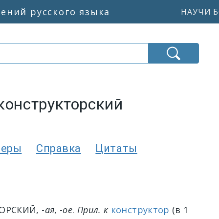
жений русского языка
НАУЧИ Б
конструкторский
меры
Справка
Цитаты
ТОРСКИЙ
, -
ая
, -
ое
.
Прил. к
конструктор
(в 1