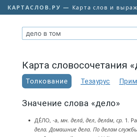
КАРТАСЛОВ.РУ
—
Карта слов и выра
Карта словосочетания «
Толкование
Тезаурус
При
Значение слова «дело»
ДЕ́ЛО
, -а,
мн.
дела́
,
дел
,
дела́м
,
ср.
1.
Ра
дела. Домашние дела. По делам службы