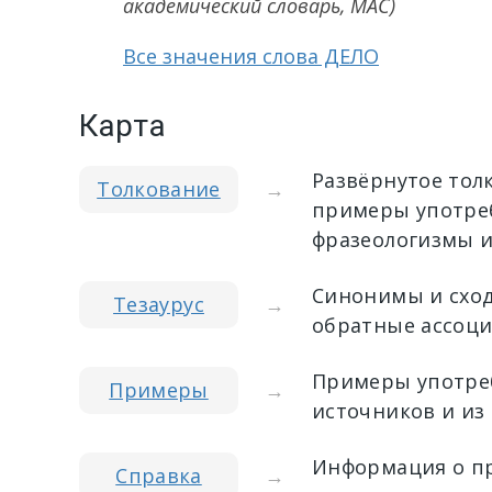
академический словарь, МАС)
Все значения слова ДЕЛО
Карта
Развёрнутое тол
Толкование
→
примеры употреб
фразеологизмы и
Синонимы и сход
Тезаурус
→
обратные ассоци
Примеры употреб
Примеры
→
источников и из
Информация о пр
Справка
→