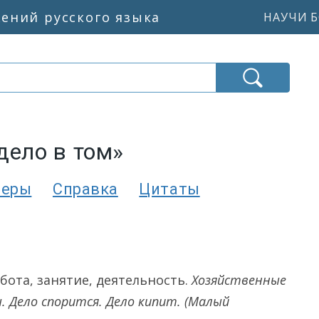
жений русского языка
НАУЧИ Б
дело в том»
меры
Справка
Цитаты
бота, занятие, деятельность.
Хозяйственные
. Дело спорится. Дело кипит.
(Малый