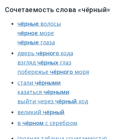
Сочетаемость слова «чёрный»
чёрные
волосы
чёрное
море
чёрные
глаза
дверь
чёрного
хода
взгляд
чёрных
глаз
побережье
чёрного
моря
стали
чёрными
казаться
чёрными
выйти через
чёрный
ход
великий
чёрный
в
чёрном
с серебром
(полная таблица сочетаемости)