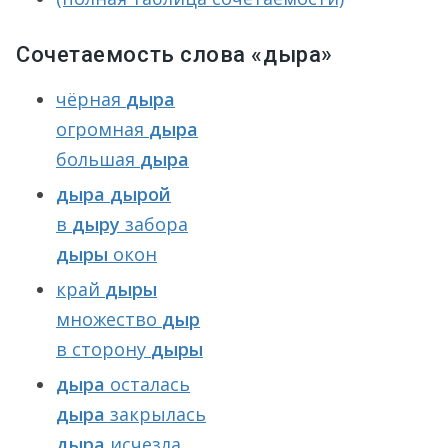
Сочетаемость слова «дыра»
чёрная
дыра
огромная
дыра
большая
дыра
дыра
дырой
в
дыру
забора
дыры
окон
край
дыры
множество
дыр
в сторону
дыры
дыра
осталась
дыра
закрылась
дыра
исчезла