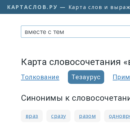
КАРТАСЛОВ.РУ
—
Карта слов и выра
Карта словосочетания «
Толкование
Тезаурус
Прим
Синонимы к словосочетани
враз
сразу
разом
одновр