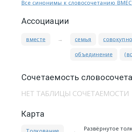
Все синонимы к словосочетанию ВМЕС
Ассоциации
вместе
→
семья
совокупно
объединение
(в
Сочетаемость словосочета
НЕТ ТАБЛИЦЫ СОЧЕТАЕМОСТИ
Карта
Развёрнутое тол
Толкование
→