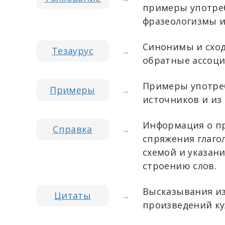
примеры употреб
фразеологизмы и
Синонимы и сход
Тезаурус
→
обратные ассоци
Примеры употреб
Примеры
→
источников и из
Информация о пр
Справка
→
спряжения глагол
схемой и указан
строению слов.
Высказывания из
Цитаты
→
произведений ку