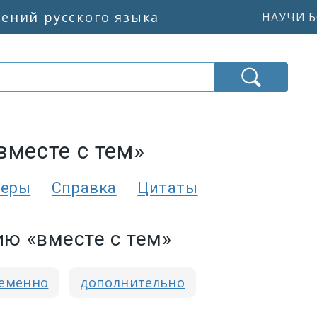
жений русского языка
НАУЧИ Б
вместе с тем»
еры
Справка
Цитаты
ю «вместе с тем»
еменно
дополнительно