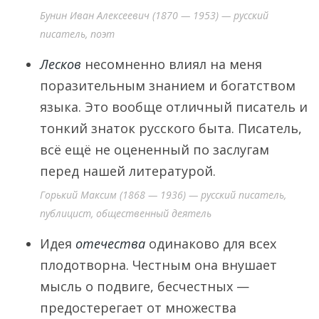
Бунин Иван Алексеевич (1870 — 1953) — русский
писатель, поэт
Лесков
несомненно влиял на меня
поразительным знанием и богатством
языка. Это вообще отличный писатель и
тонкий знаток русского быта. Писатель,
всё ещё не оцененный по заслугам
перед нашей литературой.
Горький Максим (1868 — 1936) — русский писатель,
публицист, общественный деятель
Идея
отечества
одинаково для всех
плодотворна. Честным она внушает
мысль о подвиге, бесчестных —
предостерегает от множества