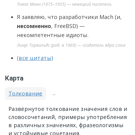
Томас Манн (1875–1955) — немецкий писатель
Я заявляю, что разработчики Mach (и,
несомненно
, FreeBSD) —
некомпетентные идиоты.
Линус Торвальдс (род. в 1969) — создатель ядра Linux
(все цитаты)
Карта
Толкование
→
Развёрнутое толкование значения слов и
словосочетаний, примеры употребления
в различных значениях, фразеологизмы
и устойчивые сочетания.