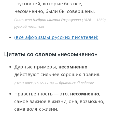
гнусностей, которые без нее,
несомненно, были бы совершены.
Салтыков-Щедрин Михаил Евграфович (1826 — 1889) —
русский писатель
(все афоризмы русских писателей)
Цитаты со словом «несомненно»
Дурные примеры,
несомненно
,
действуют сильнее хороших правил.
Джон Локк (1632–1704) — британский педагог
Нравственность — это,
несомненно
,
самое важное в жизни; она, возможно,
сама воля к жизни.