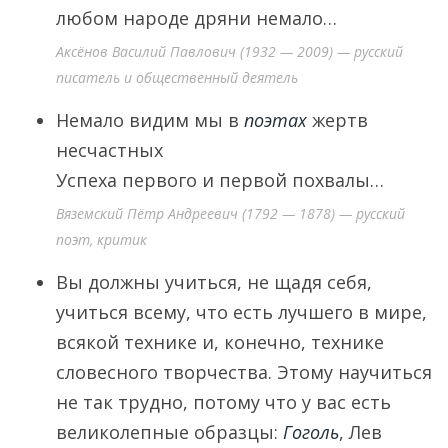
любом народе дряни немало…
Аксёнов Василий Павлович (1932 — 2009) — русский
писатель и общественный деятель
Немало видим мы в
поэтах
жертв
несчастных
Успеха первого и первой похвалы…
Вяземский Пётр Андреевич (1792 — 1878) — русский
поэт, критик
Вы должны учиться, не щадя себя,
учиться всему, что есть лучшего в мире,
всякой технике и, конечно, технике
словесного творчества. Этому научиться
не так трудно, потому что у вас есть
великолепные образцы:
Гоголь
, Лев