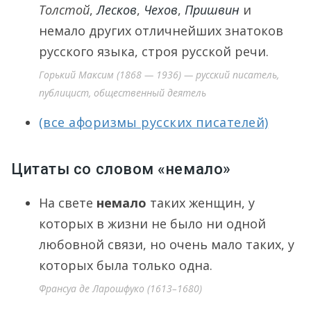
Толстой
,
Лесков
,
Чехов
,
Пришвин
и
немало других отличнейших знатоков
русского языка, строя русской речи.
Горький Максим (1868 — 1936) — русский писатель,
публицист, общественный деятель
(все афоризмы русских писателей)
Цитаты со словом «немало»
На свете
немало
таких женщин, у
которых в жизни не было ни одной
любовной связи, но очень мало таких, у
которых была только одна.
Франсуа де Ларошфуко (1613–1680)