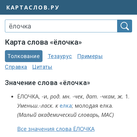
КАРТАСЛОВ.РУ
Карта слова «ёлочка»
Толкование
Тезаурус
Примеры
Справка
Цитаты
Значение слова «ёлочка»
ЁЛОЧКА
, -и,
род. мн.
-
чек
,
дат.
-
чкам
,
ж.
1.
Уменьш.-ласк. к
елка
; молодая елка.
(Малый академический словарь, МАС)
Все значения слова ЁЛОЧКА