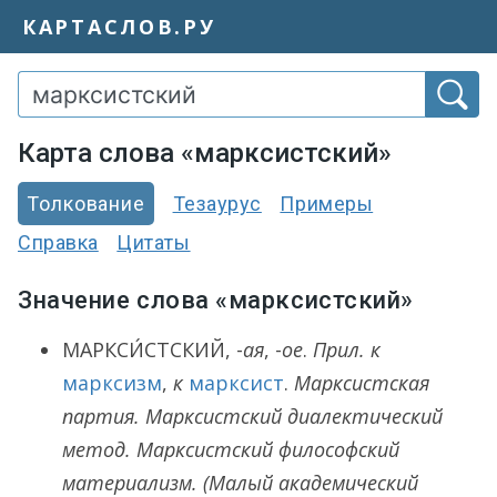
КАРТАСЛОВ.РУ
Карта слова «марксистский»
Толкование
Тезаурус
Примеры
Справка
Цитаты
Значение слова «марксистский»
МАРКСИ́СТСКИЙ
, -
ая
, -
ое
.
Прил. к
марксизм
,
к
марксист
.
Марксистская
партия. Марксистский диалектический
метод. Марксистский философский
материализм.
(Малый академический