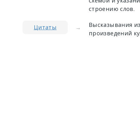
схемой и указан
строению слов.
Высказывания из
Цитаты
→
произведений ку