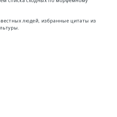
ием списка сходных по морфемному
вестных людей, избранные цитаты из
льтуры.