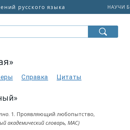
жений русского языка
НАУЧИ Б
ая»
меры
Справка
Цитаты
ный»
тно
.
1.
Проявляющий любопытство,
ый академический словарь, МАС)