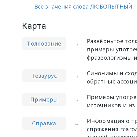
Все значения слова ЛЮБОПЫТНЫЙ
Карта
Развёрнутое тол
Толкование
→
примеры употреб
фразеологизмы и
Синонимы и сход
Тезаурус
→
обратные ассоци
Примеры употреб
Примеры
→
источников и из
Информация о пр
Справка
→
спряжения глагол