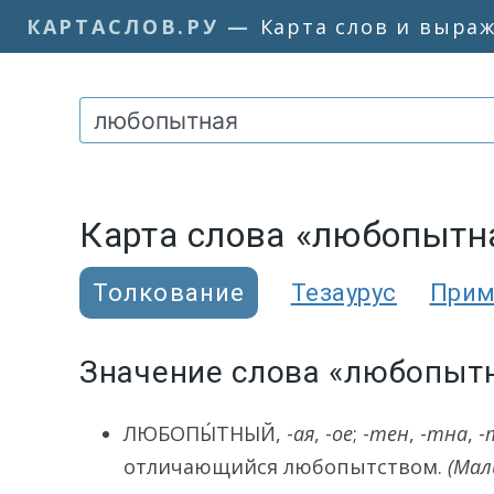
КАРТАСЛОВ.РУ
—
Карта слов и выра
Карта слова «любопытн
Толкование
Тезаурус
При
Значение слова «любопыт
ЛЮБОПЫ́ТНЫЙ
, -
ая
, -
ое
; -
тен
, -
тна
, -
отличающийся любопытством.
(Мал