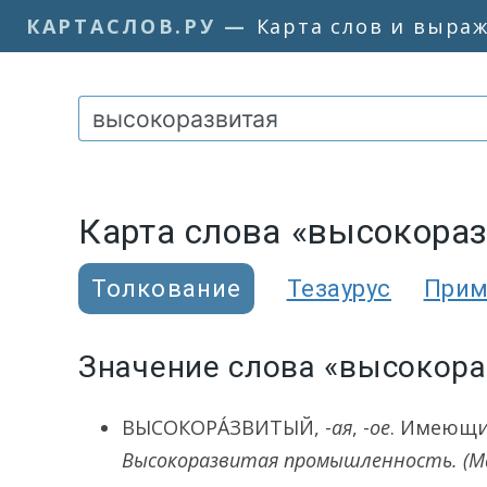
КАРТАСЛОВ.РУ
—
Карта слов и выра
Карта слова «высокора
Толкование
Тезаурус
При
Значение слова «высокор
ВЫСОКОРА́ЗВИТЫЙ
, -
ая
, -
ое
. Имеющи
Высокоразвитая промышленность.
(М