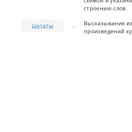
схемой и указан
строению слов.
Высказывания из
Цитаты
→
произведений ку