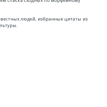
ием списка сходных по морфемному
вестных людей, избранные цитаты из
льтуры.