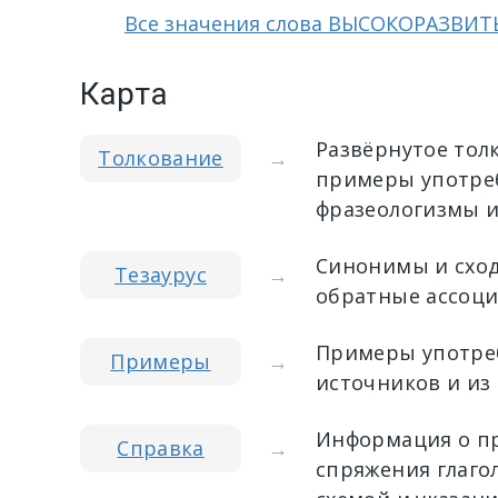
Все значения слова ВЫСОКОРАЗВИ
Карта
Развёрнутое тол
Толкование
→
примеры употреб
фразеологизмы и
Синонимы и сход
Тезаурус
→
обратные ассоци
Примеры употреб
Примеры
→
источников и из
Информация о пр
Справка
→
спряжения глагол