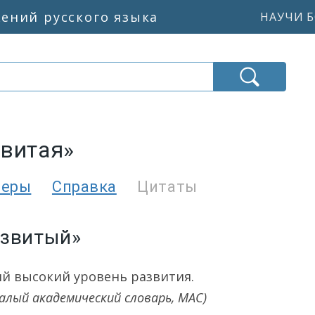
жений русского языка
НАУЧИ Б
звитая»
меры
Справка
Цитаты
азвитый»
й высокий уровень развития.
алый академический словарь, МАС)