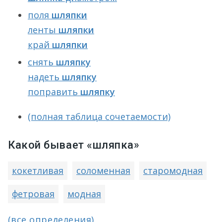
поля
шляпки
ленты
шляпки
край
шляпки
снять
шляпку
надеть
шляпку
поправить
шляпку
(полная таблица сочетаемости)
Какой бывает «шляпка»
кокетливая
соломенная
старомодная
фетровая
модная
(все определения)