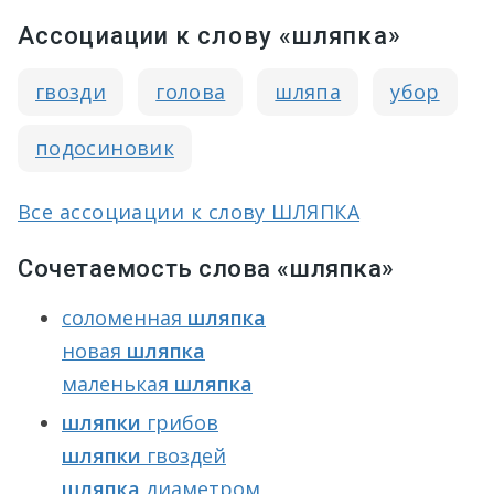
Ассоциации к слову «шляпка»
гвозди
голова
шляпа
убор
подосиновик
Все ассоциации к слову ШЛЯПКА
Сочетаемость слова «шляпка»
соломенная
шляпка
новая
шляпка
маленькая
шляпка
шляпки
грибов
шляпки
гвоздей
шляпка
диаметром