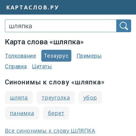
КАРТАСЛОВ.РУ
Карта слова «шляпка»
Толкование
Тезаурус
Примеры
Справка
Цитаты
Синонимы к слову «шляпка»
шляпа
треуголка
убор
панамка
берет
Все синонимы к слову ШЛЯПКА