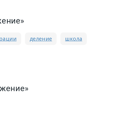
жение»
ерации
деление
школа
ожение»