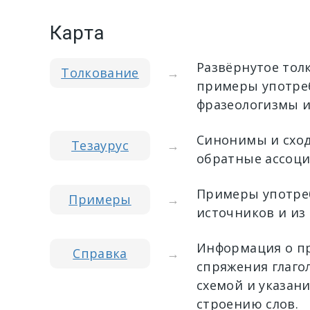
Карта
Развёрнутое тол
Толкование
→
примеры употреб
фразеологизмы и
Синонимы и сход
Тезаурус
→
обратные ассоци
Примеры употреб
Примеры
→
источников и из
Информация о пр
Справка
→
спряжения глагол
схемой и указан
строению слов.