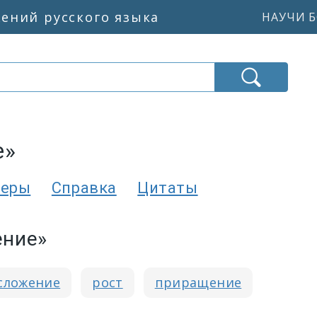
жений русского языка
НАУЧИ Б
е»
еры
Справка
Цитаты
ение»
сложение
рост
приращение