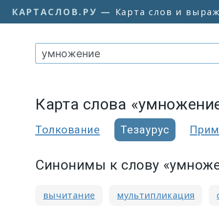
КАРТАСЛОВ.РУ
—
Карта слов и выра
Карта слова «умножени
Толкование
Тезаурус
Прим
Синонимы к слову «умнож
вычитание
мультипликация