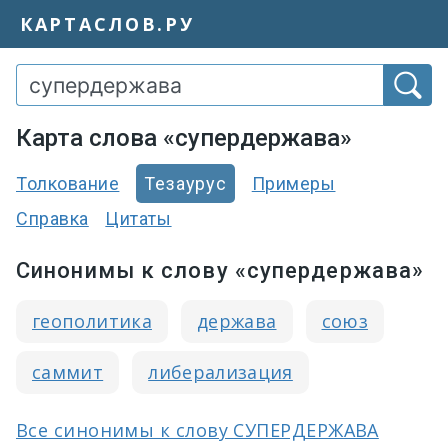
КАРТАСЛОВ.РУ
Карта слова «супердержава»
Толкование
Тезаурус
Примеры
Справка
Цитаты
Синонимы к слову «супердержава»
геополитика
держава
союз
саммит
либерализация
Все синонимы к слову СУПЕРДЕРЖАВА