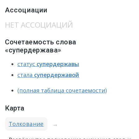
Ассоциации
НЕТ АССОЦИАЦИЙ
Сочетаемость слова
«супердержава»
статус
супердержавы
стала
супердержавой
(полная таблица сочетаемости)
Карта
Толкование
→