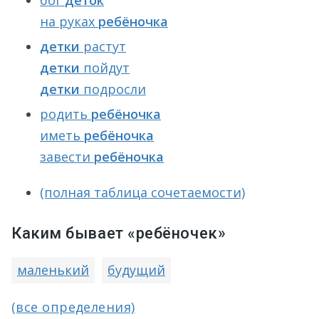
бог
деток
на руках
ребёночка
детки
растут
детки
пойдут
детки
подросли
родить
ребёночка
иметь
ребёночка
завести
ребёночка
(полная таблица сочетаемости)
Каким бывает «ребёночек»
маленький
будущий
(все определения)