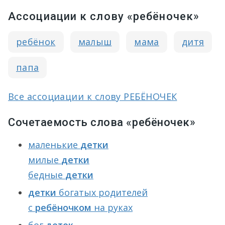
Ассоциации к слову «ребёночек»
ребёнок
малыш
мама
дитя
папа
Все ассоциации к слову РЕБЁНОЧЕК
Сочетаемость слова «ребёночек»
маленькие
детки
милые
детки
бедные
детки
детки
богатых родителей
с
ребёночком
на руках