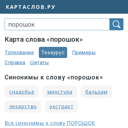
КАРТАСЛОВ.РУ
Карта слова «порошок»
Толкование
Тезаурус
Примеры
Справка
Цитаты
Синонимы к слову «порошок»
снадобье
микстура
бальзам
лекарство
экстракт
Все синонимы к слову ПОРОШОК