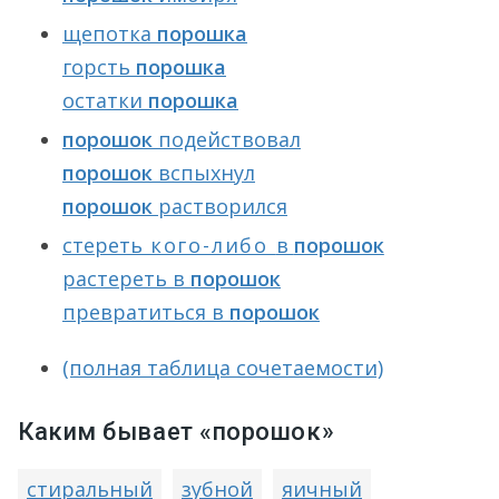
щепотка
порошка
горсть
порошка
остатки
порошка
порошок
подействовал
порошок
вспыхнул
порошок
растворился
стереть
кого-либо
в
порошок
растереть в
порошок
превратиться в
порошок
(полная таблица сочетаемости)
Каким бывает «порошок»
стиральный
зубной
яичный