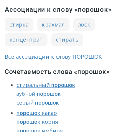
Ассоциации к слову «порошок»
стирка
крахмал
лоск
концентрат
стирать
Все ассоциации к слову ПОРОШОК
Сочетаемость слова «порошок»
стиральный
порошок
зубной
порошок
серый
порошок
порошок
какао
порошок
корня
порошок
имбиря