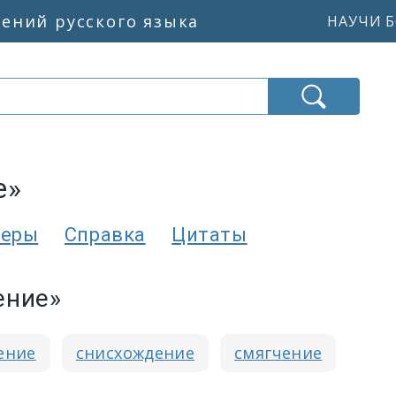
жений русского языка
НАУЧИ Б
е»
еры
Справка
Цитаты
ение»
ение
снисхождение
смягчение