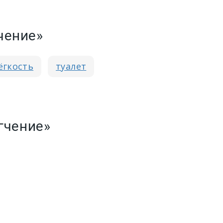
чение»
ёгкость
туалет
гчение»