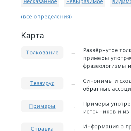
несказанное
невыразимое
видим
(все определения)
Карта
Развёрнутое тол
Толкование
→
примеры употреб
фразеологизмы и
Синонимы и сход
Тезаурус
→
обратные ассоци
Примеры употреб
Примеры
→
источников и из
Информация о пр
Справка
→