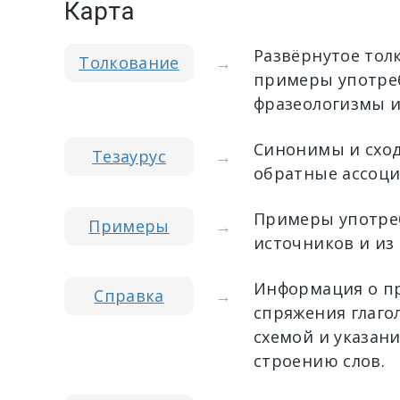
Карта
Развёрнутое тол
Толкование
→
примеры употреб
фразеологизмы и
Синонимы и сход
Тезаурус
→
обратные ассоци
Примеры употреб
Примеры
→
источников и из
Информация о пр
Справка
→
спряжения глагол
схемой и указан
строению слов.