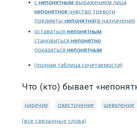
с
непонятным
выражением лица
непонятное
чувство тревоги
предметы
непонятного
назначения
оставаться
непонятным
становиться
непонятно
показаться
непонятным
(полная таблица сочетаемости)
Что (кто) бывает «непоня
наречие
ожесточение
шевеление
(все связанные слова)