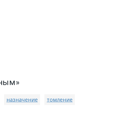
тным»
назначение
томление