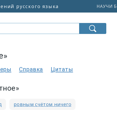
жений русского языка
НАУЧИ Б
е»
еры
Справка
Цитаты
тное»
д
ровным счётом ничего