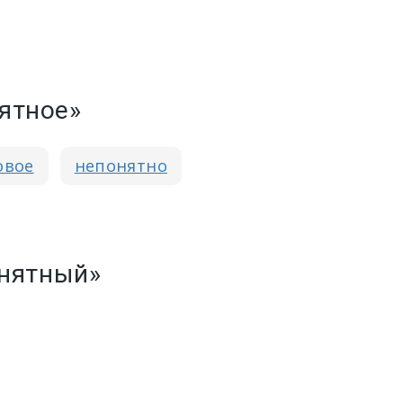
нятное»
овое
непонятно
онятный»