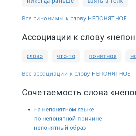
никогда раньше
взять в толк
Все синонимы к слову НЕПОНЯТНОЕ
Ассоциации к слову «непо
слово
что-то
понятное
н
Все ассоциации к слову НЕПОНЯТНОЕ
Сочетаемость слова «неп
на
непонятном
языке
по
непонятной
причине
непонятный
образ