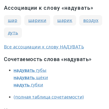
Ассоциации к слову «надувать»
шар
шарики
шарик
воздух
дуть
Все ассоциации к слову НАДУВАТЬ
Сочетаемость слова «надувать»
надувать
губы
надувать
щёки
надуть
губки
(полная таблица сочетаемости)