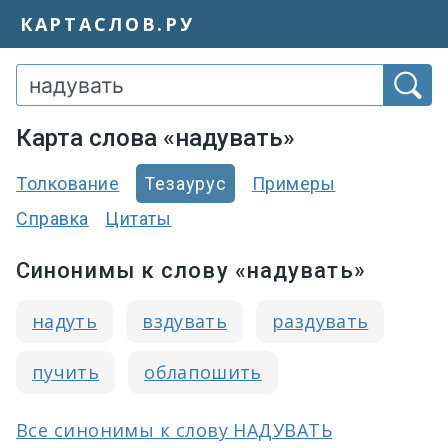
КАРТАСЛОВ.РУ
Карта слова «надувать»
Толкование
Тезаурус
Примеры
Справка
Цитаты
Синонимы к слову «надувать»
надуть
вздувать
раздувать
пучить
облапошить
Все синонимы к слову НАДУВАТЬ