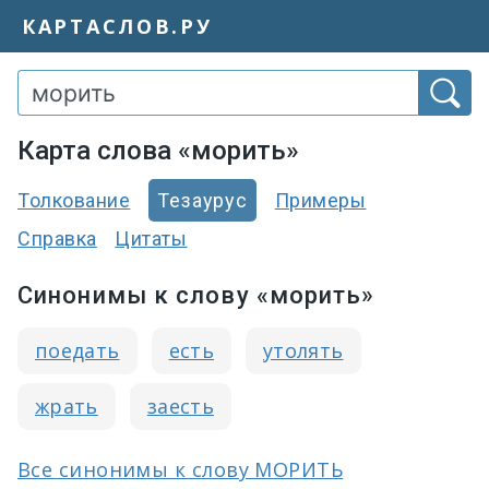
КАРТАСЛОВ.РУ
Карта слова «морить»
Толкование
Тезаурус
Примеры
Справка
Цитаты
Синонимы к слову «морить»
поедать
есть
утолять
жрать
заесть
Все синонимы к слову МОРИТЬ