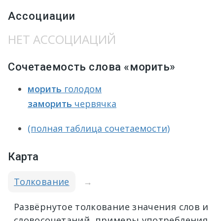
Ассоциации
НЕТ АССОЦИАЦИЙ
Сочетаемость слова «морить»
морить
голодом
заморить
червячка
(полная таблица сочетаемости)
Карта
Толкование
→
Развёрнутое толкование значения слов и
словосочетаний, примеры употребления