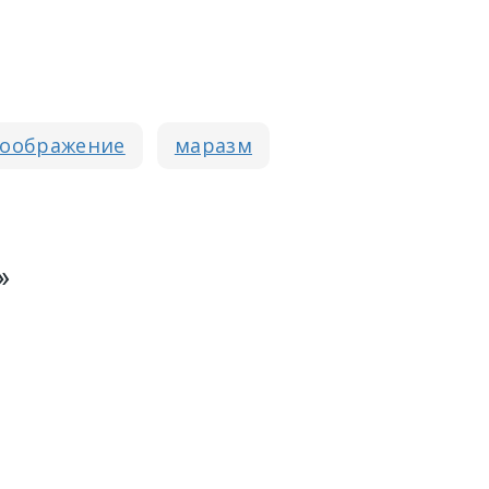
соображение
маразм
»