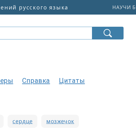
жений русского языка
НАУЧИ Б
еры
Справка
Цитаты
сердце
мозжечок