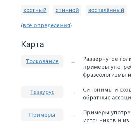
костный
спинной
воспалённый
(все определения)
Карта
Развёрнутое тол
Толкование
→
примеры употреб
фразеологизмы и
Синонимы и сход
Тезаурус
→
обратные ассоци
Примеры употреб
Примеры
→
источников и из