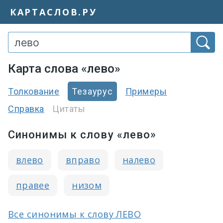
КАРТАСЛОВ.РУ
Карта слова «лево»
Толкование
Тезаурус
Примеры
Справка
Цитаты
Синонимы к слову «лево»
влево
вправо
налево
правее
низом
Все синонимы к слову ЛЕВО